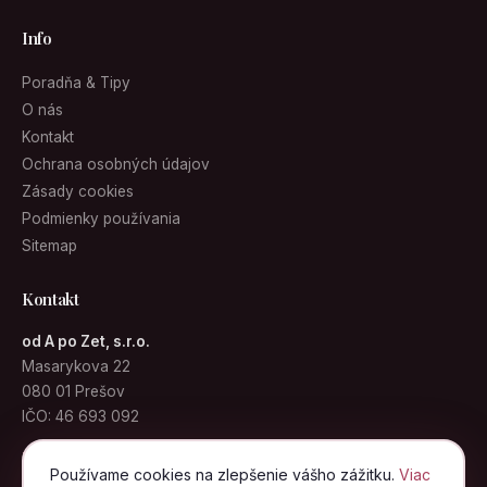
Info
Poradňa & Tipy
O nás
Kontakt
Ochrana osobných údajov
Zásady cookies
Podmienky používania
Sitemap
Kontakt
od A po Zet, s.r.o.
Masarykova 22
080 01 Prešov
IČO: 46 693 092
info@kabelky.sk
Používame cookies na zlepšenie vášho zážitku.
Viac