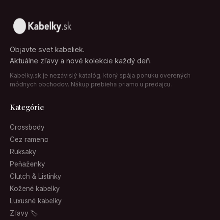
Objavte svet kabeliek.
Aktuálne zľavy a nové kolekcie každý deň.
Kabelky.sk je nezávislý katalóg, ktorý spája ponuku overených
módnych obchodov. Nákup prebieha priamo u predajcu.
Kategórie
Crossbody
Cez rameno
Ruksaky
Peňaženky
Clutch & Listinky
Kožené kabelky
Luxusné kabelky
Zľavy 🏷