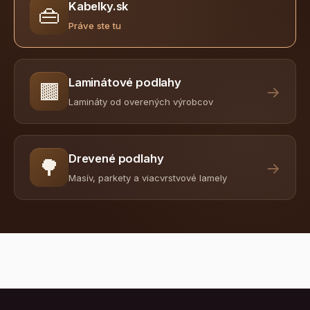
Kabelky.sk
👜
Práve ste tu
Laminátové podlahy
🟫
→
Lamináty od overených výrobcov
Drevené podlahy
🌳
→
Masív, parkety a viacvrstvové lamely