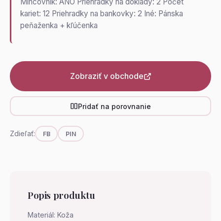
Mincovník: ÁNO Priehradky na doklady: 2 Počet
kariet: 12 Priehradky na bankovky: 2 Iné: Pánska
peňaženka + kľúčenka
Zobraziť v obchode
Pridať na porovnanie
Zdieľať:
FB
PIN
Popis produktu
Materiál: Koža