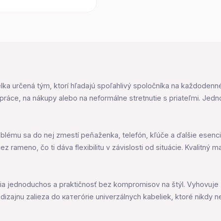
a určená tým, ktorí hľadajú spoľahlivý spoločníka na každodenné a
 práce, na nákupy alebo na neformálne stretnutie s priateľmi. J
roblému sa do nej zmestí peňaženka, telefón, kľúče a ďalšie esenc
z rameno, čo ti dáva flexibilitu v závislosti od situácie. Kvalitný 
enia jednoduchos a praktičnosť bez kompromisov na štýl. Vyhovuje
dizajnu zalieza do категórie univerzálnych kabeliek, ktoré nikdy