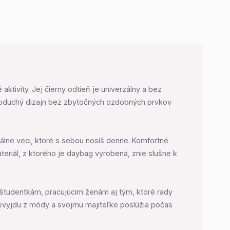
ktivity. Jej čierny odtieň je univerzálny a bez
ednoduchý dizajn bez zbytočných ozdobných prvkov
iálne veci, ktoré s sebou nosíš denne. Komfortné
materiál, z ktorého je daybag vyrobená, znie slušne k
 študentkám, pracujúcim ženám aj tým, ktoré rady
 nevyjdu z módy a svojmu majiteľke poslúžia počas