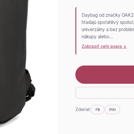
Daybag od značky OAK25 j
hľadajú spoľahlivý spoloč
univerzálny a bez problém
nákupy alebo…
Zobraziť celý popis ↓
Zdieľať:
FB
PIN