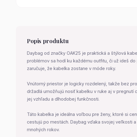
Popis produktu
Daybag od značky OAK25 je praktická a štýlová kabelk
problémov sa hodí ku každému outfitu, či už ideš do
zaručuje, že kabelka zostane v móde roky.
Vnútorný priestor je logicky rozdelený, takže bez p
držadlá umožňujú nosiť kabelku v ruke aj v pregnutí ce
jej vzhľadu a dlhodobej funkčnosti.
Táto kabelka je ideálna voľbou pre ženy, ktoré si c
cestujú po mestách. Daybag vďaka svojej veľkosti a 
mnohých rokov.