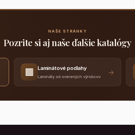
NAŠE STRÁNKY
Pozrite si aj naše ďalšie katalógy
Laminátové podlahy
🟫
→
Lamináty od overených výrobcov