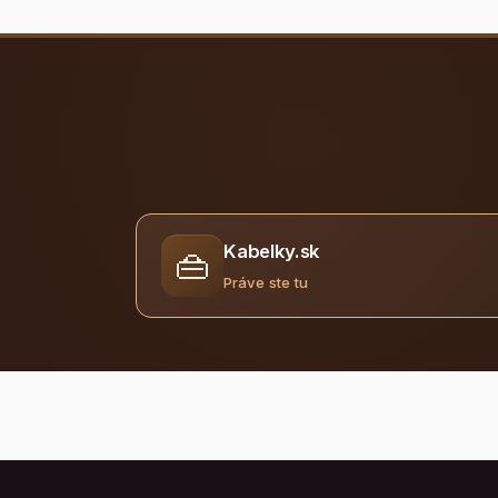
Kabelky.sk
👜
Práve ste tu