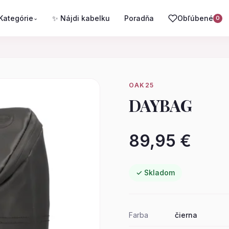
Kategórie
✨ Nájdi kabelku
Poradňa
Obľúbené
⌄
0
OAK25
DAYBAG
89,95 €
✓ Skladom
Farba
čierna