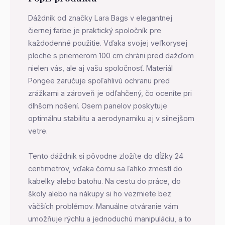
Dáždnik od značky Lara Bags v elegantnej
čiernej farbe je praktický spoločník pre
každodenné použitie. Vďaka svojej veľkorysej
ploche s priemerom 100 cm chráni pred dažďom
nielen vás, ale aj vašu spoločnosť. Materiál
Pongee zaručuje spoľahlivú ochranu pred
zrážkami a zároveň je odľahčený, čo oceníte pri
dlhšom nošení. Osem panelov poskytuje
optimálnu stabilitu a aerodynamiku aj v silnejšom
vetre.
Tento dáždnik si pôvodne zložíte do dĺžky 24
centimetrov, vďaka čomu sa ľahko zmestí do
kabelky alebo batohu. Na cestu do práce, do
školy alebo na nákupy si ho vezmiete bez
väčších problémov. Manuálne otváranie vám
umožňuje rýchlu a jednoduchú manipuláciu, a to