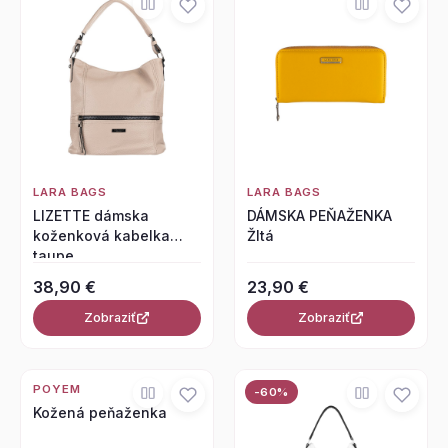
LARA BAGS
LARA BAGS
LIZETTE dámska
DÁMSKA PEŇAŽENKA
koženková kabelka
Žltá
taupe
38,90 €
23,90 €
Zobraziť
Zobraziť
POYEM
-60%
Kožená peňaženka