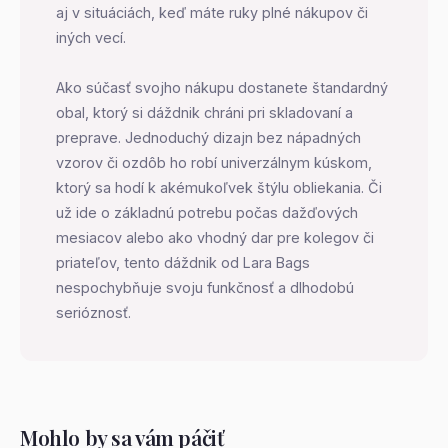
aj v situáciách, keď máte ruky plné nákupov či
iných vecí.
Ako súčasť svojho nákupu dostanete štandardný
obal, ktorý si dáždnik chráni pri skladovaní a
preprave. Jednoduchý dizajn bez nápadných
vzorov či ozdôb ho robí univerzálnym kúskom,
ktorý sa hodí k akémukoľvek štýlu obliekania. Či
už ide o základnú potrebu počas dažďových
mesiacov alebo ako vhodný dar pre kolegov či
priateľov, tento dáždnik od Lara Bags
nespochybňuje svoju funkčnosť a dlhodobú
serióznosť.
Mohlo by sa vám páčiť