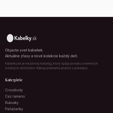
Objavte svet kabeliek.
Aktuálne zľavy a nové kolekcie každý deň.
Kabelky.sk je nezávislý katalóg, ktorý spája ponuku overených
módnych obchodov. Nákup prebieha priamo u predajcu.
Kategórie
Crossbody
Cez rameno
Ruksaky
Peňaženky