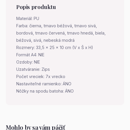
Popis produktu
Materiál: PU
Farba: čierna, tmavo béžová, tmavo sivá,
bordová, tmavo červená, tmavo hnedá, biela,
béžová, sivá, nebeská modrá
Rozmery: 33,5 x 25 x 10 cm (V x Š x H)
Formát A4: NIE
Ozdoby: NIE
Uzatváranie: Zips
Počet vreciek: 7x vrecko
Nastaviteľné ramienko: ÁNO
Nôžky na spodu batoha: ÁNO
Mohlo by sa vám páčiť