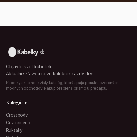
Objavte svet kabeliek.
Aktuálne zľavy a nové kolekcie každý deň.
Kabelky.sk je nezávislý katalóg, ktorý spája ponuku overených
módnych obchodov. Nákup prebieha priamo u predajcu.
Kategórie
Crossbody
Cez rameno
Ruksaky