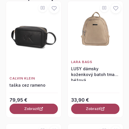
LARA BAGS
LUSY dámsky
koženkový batoh tmavo
CALVIN KLEIN
béžová
taška cez rameno
79,95 €
33,90 €
Zobraziť
Zobraziť