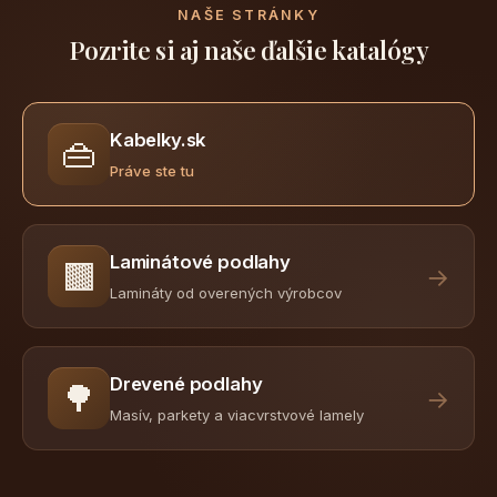
NAŠE STRÁNKY
Pozrite si aj naše ďalšie katalógy
Kabelky.sk
👜
Práve ste tu
Laminátové podlahy
🟫
→
Lamináty od overených výrobcov
Drevené podlahy
🌳
→
Masív, parkety a viacvrstvové lamely