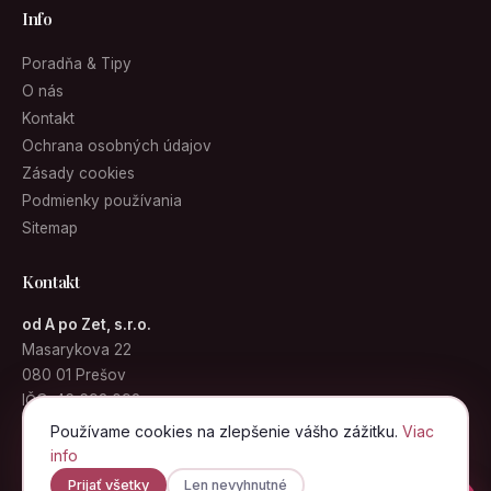
Poradňa & Tipy
O nás
Kontakt
Ochrana osobných údajov
Zásady cookies
Podmienky používania
Sitemap
Kontakt
od A po Zet, s.r.o.
Masarykova 22
080 01 Prešov
IČO: 46 693 092
info@kabelky.sk
Používame cookies na zlepšenie vášho zážitku.
Viac
info
Prijať všetky
Len nevyhnutné