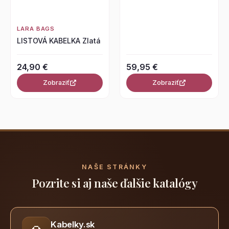
LARA BAGS
LISTOVÁ KABELKA Zlatá
24,90 €
59,95 €
Zobraziť
Zobraziť
NAŠE STRÁNKY
Pozrite si aj naše ďalšie katalógy
Kabelky.sk
👜
Práve ste tu