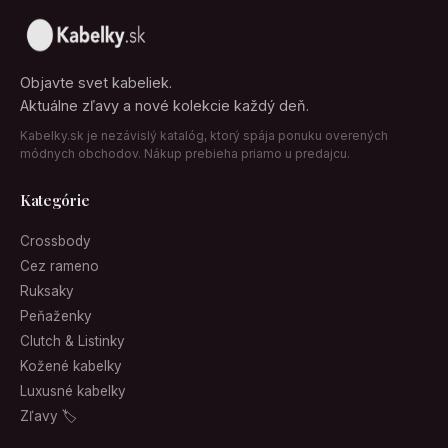
Objavte svet kabeliek.
Aktuálne zľavy a nové kolekcie každý deň.
Kabelky.sk je nezávislý katalóg, ktorý spája ponuku overených
módnych obchodov. Nákup prebieha priamo u predajcu.
Kategórie
Crossbody
Cez rameno
Ruksaky
Peňaženky
Clutch & Listinky
Kožené kabelky
Luxusné kabelky
Zľavy 🏷
Info