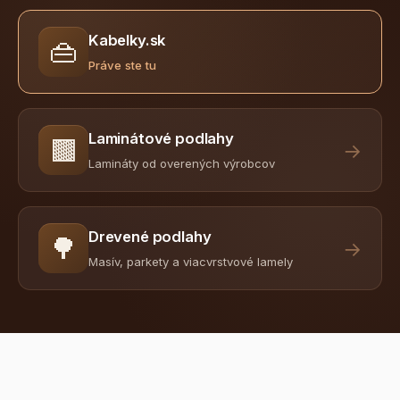
Kabelky.sk
👜
Práve ste tu
Laminátové podlahy
🟫
→
Lamináty od overených výrobcov
Drevené podlahy
🌳
→
Masív, parkety a viacvrstvové lamely