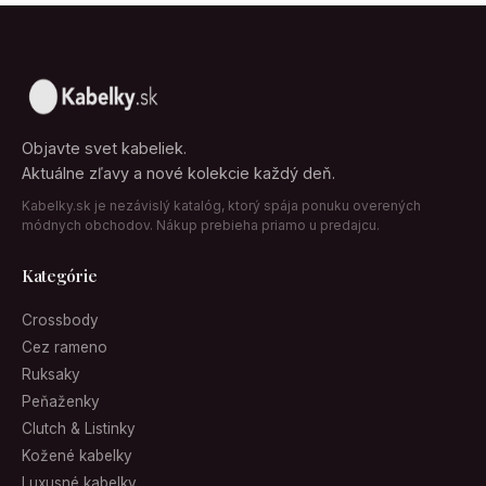
Objavte svet kabeliek.
Aktuálne zľavy a nové kolekcie každý deň.
Kabelky.sk je nezávislý katalóg, ktorý spája ponuku overených
módnych obchodov. Nákup prebieha priamo u predajcu.
Kategórie
Crossbody
Cez rameno
Ruksaky
Peňaženky
Clutch & Listinky
Kožené kabelky
Luxusné kabelky