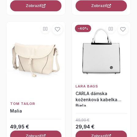
Zobraziť
Zobraziť
-40%
LARA BAGS
CARLA dámska
koženková kabelka
TOM TAILOR
Biela
Malia
49,90 €
49,95 €
29,94 €
Zobraziť
Zobraziť