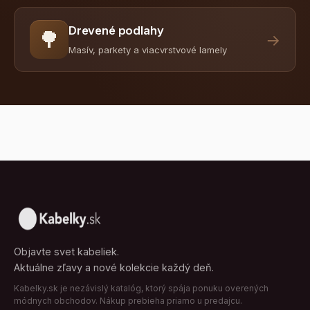
Drevené podlahy
🌳
→
Masív, parkety a viacvrstvové lamely
Objavte svet kabeliek.
Aktuálne zľavy a nové kolekcie každý deň.
Kabelky.sk je nezávislý katalóg, ktorý spája ponuku overených
módnych obchodov. Nákup prebieha priamo u predajcu.