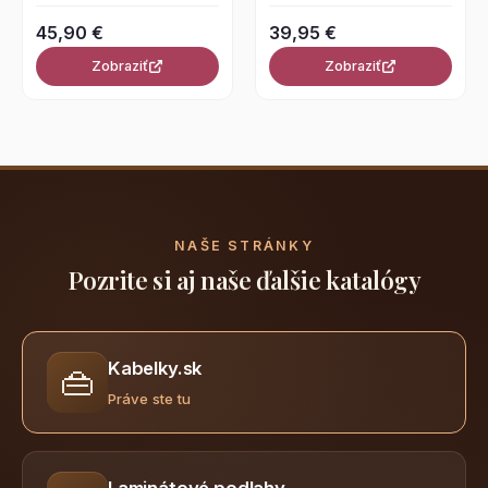
45,90 €
39,95 €
Zobraziť
Zobraziť
NAŠE STRÁNKY
Pozrite si aj naše ďalšie katalógy
Kabelky.sk
👜
Práve ste tu
Laminátové podlahy