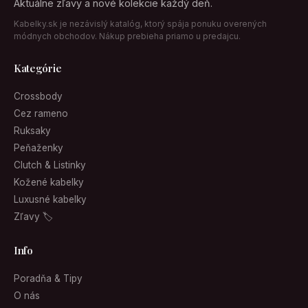
Aktuálne zľavy a nové kolekcie každý deň.
Kabelky.sk je nezávislý katalóg, ktorý spája ponuku overených
módnych obchodov. Nákup prebieha priamo u predajcu.
Kategórie
Crossbody
Cez rameno
Ruksaky
Peňaženky
Clutch & Listinky
Kožené kabelky
Luxusné kabelky
Zľavy 🏷
Info
Poradňa & Tipy
O nás