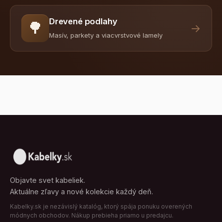
Drevené podlahy
🌳
→
Masív, parkety a viacvrstvové lamely
Objavte svet kabeliek.
Aktuálne zľavy a nové kolekcie každý deň.
Kabelky.sk je nezávislý katalóg, ktorý spája ponuku overených
módnych obchodov. Nákup prebieha priamo u predajcu.