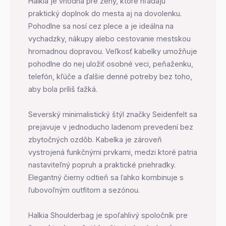
Halkia je vhodná pre ženy, ktoré hľadajú
praktický doplnok do mesta aj na dovolenku.
Pohodlne sa nosí cez plece a je ideálna na
vychadzky, nákupy alebo cestovanie mestskou
hromadnou dopravou. Veľkosť kabelky umožňuje
pohodlne do nej uložiť osobné veci, peňaženku,
telefón, kľúče a ďalšie denné potreby bez toho,
aby bola príliš ťažká.
Severský minimalistický štýl značky Seidenfelt sa
prejavuje v jednoducho ladenom prevedení bez
zbytočných ozdôb. Kabelka je zároveň
vystrojená funkčnými prvkami, medzi ktoré patria
nastaviteľný popruh a praktické priehradky.
Elegantný čierny odtieň sa ľahko kombinuje s
ľubovoľným outfitom a sezónou.
Halkia Shoulderbag je spoľahlivý spoločník pre