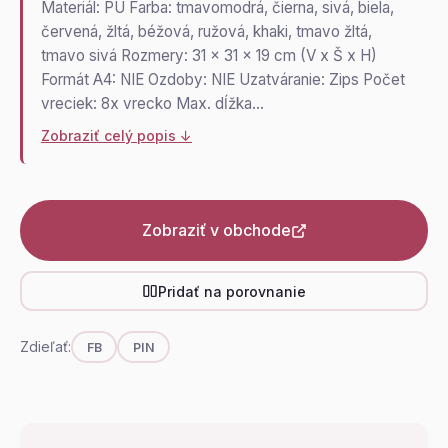
Materiál: PU Farba: tmavomodrá, čierna, sivá, biela,
červená, žltá, béžová, ružová, khaki, tmavo žltá,
tmavo sivá Rozmery: 31 x 31 x 19 cm (V x Š x H)
Formát A4: NIE Ozdoby: NIE Uzatváranie: Zips Počet
vreciek: 8x vrecko Max. dĺžka…
Zobraziť celý popis ↓
Zobraziť v obchode
Pridať na porovnanie
Zdieľať:
FB
PIN