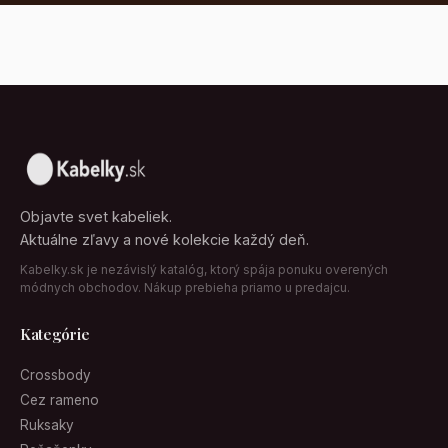
Objavte svet kabeliek.
Aktuálne zľavy a nové kolekcie každý deň.
Kabelky.sk je nezávislý katalóg, ktorý spája ponuku overených
módnych obchodov. Nákup prebieha priamo u predajcu.
Kategórie
Crossbody
Cez rameno
Ruksaky