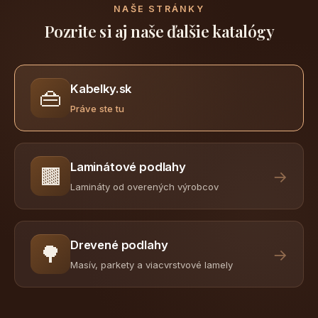
NAŠE STRÁNKY
Pozrite si aj naše ďalšie katalógy
Kabelky.sk
👜
Práve ste tu
Laminátové podlahy
🟫
→
Lamináty od overených výrobcov
Drevené podlahy
🌳
→
Masív, parkety a viacvrstvové lamely