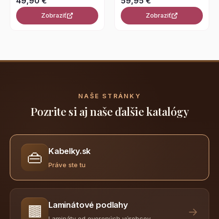
49,90 €
59,95 €
Zobraziť
Zobraziť
NAŠE STRÁNKY
Pozrite si aj naše ďalšie katalógy
Kabelky.sk
👜
Práve ste tu
Laminátové podlahy
🟫
→
Lamináty od overených výrobcov