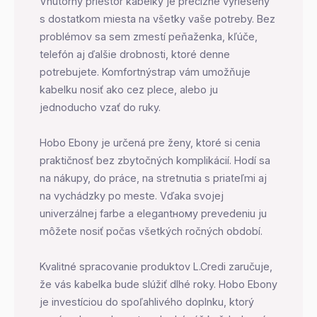
Vnútorný priestor kabelky je precízne vyriešený
s dostatkom miesta na všetky vaše potreby. Bez
problémov sa sem zmestí peňaženka, kľúče,
telefón aj ďalšie drobnosti, ktoré denne
potrebujete. Komfortnýstrap vám umožňuje
kabelku nosiť ako cez plece, alebo ju
jednoducho vzať do ruky.
Hobo Ebony je určená pre ženy, ktoré si cenia
praktičnosť bez zbytočných komplikácií. Hodí sa
na nákupy, do práce, na stretnutia s priateľmi aj
na vychádzky po meste. Vďaka svojej
univerzálnej farbe a elegantному prevedeniu ju
môžete nosiť počas všetkých ročných období.
Kvalitné spracovanie produktov L.Credi zaručuje,
že vás kabelka bude slúžiť dlhé roky. Hobo Ebony
je investíciou do spoľahlivého doplnku, ktorý