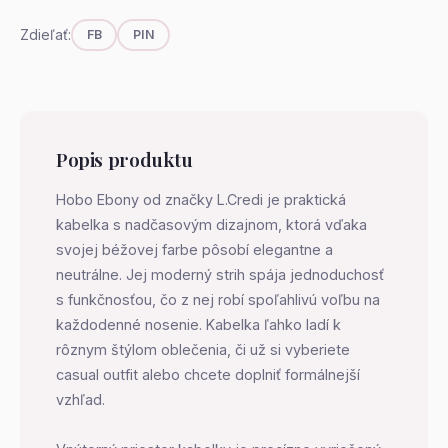
Zdieľať:
FB
PIN
Popis produktu
Hobo Ebony od značky L.Credi je praktická
kabelka s nadčasovým dizajnom, ktorá vďaka
svojej béžovej farbe pôsobí elegantne a
neutrálne. Jej moderný strih spája jednoduchosť
s funkčnosťou, čo z nej robí spoľahlivú voľbu na
každodenné nosenie. Kabelka ľahko ladí k
rôznym štýlom oblečenia, či už si vyberiete
casual outfit alebo chcete doplniť formálnejší
vzhľad.