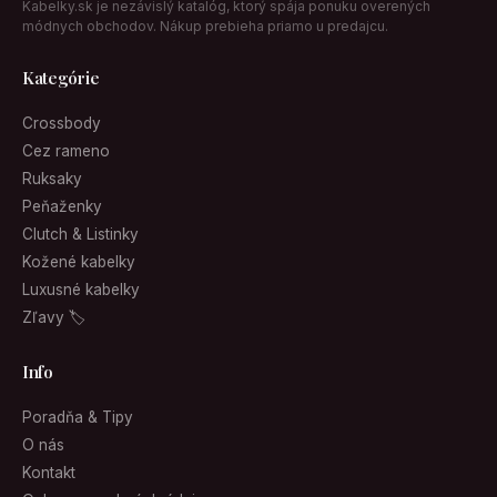
Kabelky.sk je nezávislý katalóg, ktorý spája ponuku overených
módnych obchodov. Nákup prebieha priamo u predajcu.
Kategórie
Crossbody
Cez rameno
Ruksaky
Peňaženky
Clutch & Listinky
Kožené kabelky
Luxusné kabelky
Zľavy 🏷
Info
Poradňa & Tipy
O nás
Kontakt