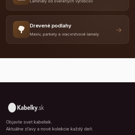
Lamináty od overených výrobcov
Drevené podlahy
🌳
→
Masív, parkety a viacvrstvové lamely
Objavte svet kabeliek.
Aktuálne zľavy a nové kolekcie každý deň.