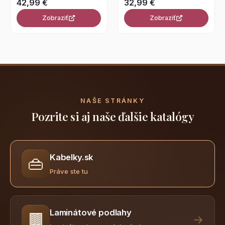
42,99 €
32,99 €
Zobraziť
Zobraziť
NAŠE STRÁNKY
Pozrite si aj naše ďalšie katalógy
Kabelky.sk
👜
Práve ste tu
Laminátové podlahy
🟫
→