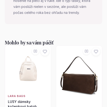
nosenie na pleci aj v ruke. Ide o typ tašky, ktorá
vám poslúži nielen v sezóne, ale poslúži vám
počas celého roka bez ohľadu na trendy.
Mohlo by sa vám páčiť
LARA BAGS
LUSY dámsky
koženkový batoh