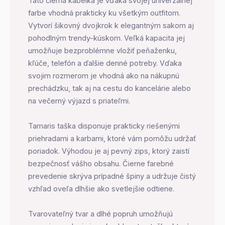
Táto čierna kabelka je vďaka svojej univerzálnej
farbe vhodná prakticky ku všetkým outfitom.
Vytvorí šikovný dvojkrok k elegantným sakom aj
pohodlným trendy-kúskom. Veľká kapacita jej
umožňuje bezproblémne vložiť peňaženku,
kľúče, telefón a ďalšie denné potreby. Vďaka
svojim rozmerom je vhodná ako na nákupnú
prechádzku, tak aj na cestu do kancelárie alebo
na večerný výjazd s priateľmi.
Tamaris taška disponuje prakticky riešenými
priehradami a karbami, ktoré vám pomôžu udržať
poriadok. Výhodou je aj pevný zips, ktorý zaistí
bezpečnosť vášho obsahu. Čierne farebné
prevedenie skrýva prípadné špiny a udržuje čistý
vzhľad oveľa dlhšie ako svetlejšie odtiene.
Tvarovateľný tvar a dlhé popruh umožňujú