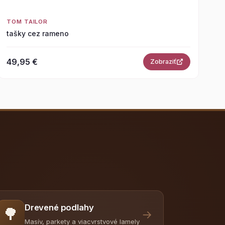
TOM TAILOR
tašky cez rameno
49,95 €
Zobraziť
Drevené podlahy
🌳
→
Masív, parkety a viacvrstvové lamely