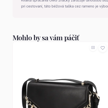
Kvalita spracania OMG značky zaručuje dlhodobú slu
pri cestovaní, táto béžová taška cez rameno je výbo
Mohlo by sa vám páčiť