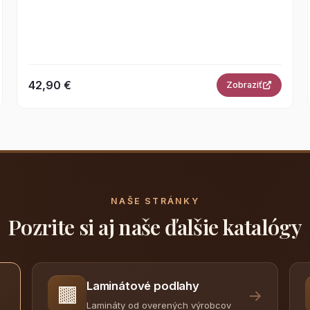
42,90 €
Zobraziť
NAŠE STRÁNKY
Pozrite si aj naše ďalšie katalógy
Laminátové podlahy
🟫
→
Lamináty od overených výrobcov