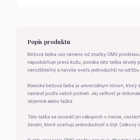
Popis produktu
Béžová taška cez rameno od značky OMG predstavuje 
napodobňuje pravú kožu, ponúka táto taška skvelý po
nerozlíšiteľný a navyše oveľa jednoduchší na údržbu 
Klasická béžová farba je univerzálnym tónom, ktorý
nastaviť podľa vašich potrieb. Jej veľkosť je dokona
objemná alebo ťažká.
Táto taška sa osvedčí pri nákupoch v meste, cestách
ženám, ktoré oceňujú jednoduchosť a štýl. Celkový d