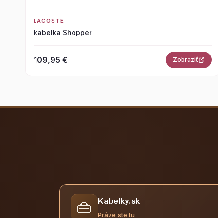
LACOSTE
kabelka Shopper
109,95 €
Zobraziť
Kabelky.sk
👜
Práve ste tu