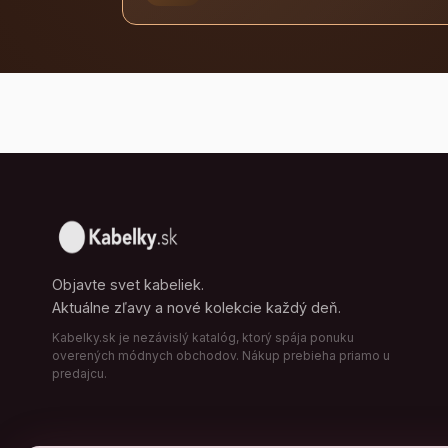
Objavte svet kabeliek.
Aktuálne zľavy a nové kolekcie každý deň.
Kabelky.sk je nezávislý katalóg, ktorý spája ponuku
overených módnych obchodov. Nákup prebieha priamo u
predajcu.