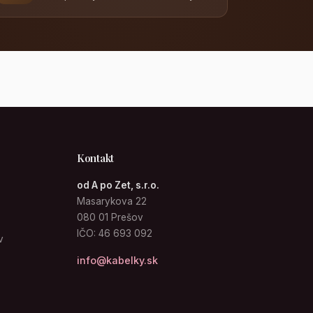
Kontakt
od A po Zet, s.r.o.
Masarykova 22
080 01 Prešov
IČO: 46 693 092
v
info@kabelky.sk