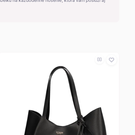
abelku na každodenné nosenie, ktorá vám poslúži aj