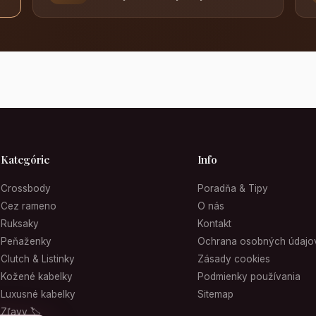
Kategórie
Info
Crossbody
Poradňa & Tipy
Cez rameno
O nás
Ruksaky
Kontakt
Peňaženky
Ochrana osobných údajo
Clutch & Listinky
Zásady cookies
Kožené kabelky
Podmienky používania
Luxusné kabelky
Sitemap
Zľavy 🏷