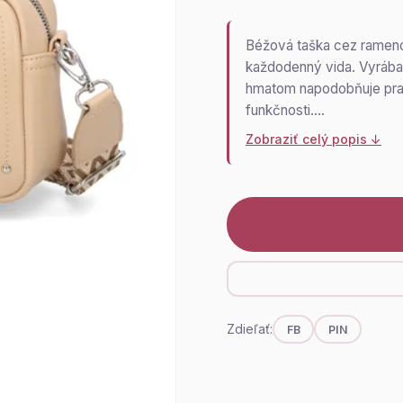
Béžová taška cez rameno
každodenný vida. Vyrábané
hmatom napodobňuje prav
funkčnosti.…
Zobraziť celý popis ↓
Zdieľať:
FB
PIN