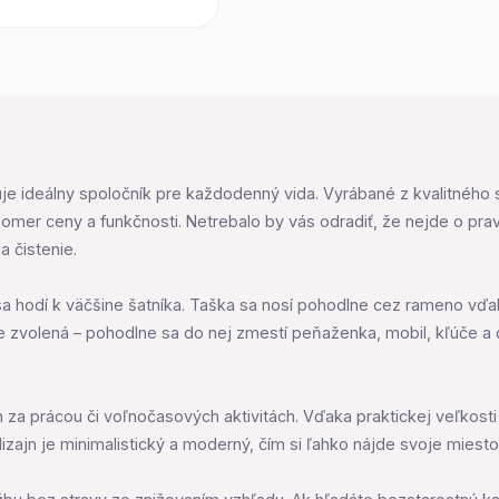
ideálny spoločník pre každodenný vida. Vyrábané z kvalitného sy
mer ceny a funkčnosti. Netrebalo by vás odradiť, že nejde o prav
a čistenie.
 sa hodí k väčšine šatníka. Taška sa nosí pohodlne cez rameno v
le zvolená – pohodlne sa do nej zmestí peňaženka, mobil, kľúče a ď
 za prácou či voľnočasových aktivitách. Vďaka praktickej veľkosti
izajn je minimalistický a moderný, čím si ľahko nájde svoje mies