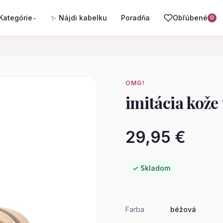
Kategórie
✨ Nájdi kabelku
Poradňa
Obľúbené
⌄
0
OMG!
imitácia kože
29,95 €
✓ Skladom
Farba
béžová