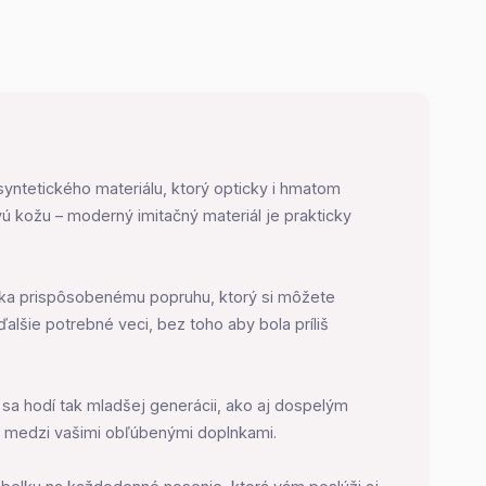
ntetického materiálu, ktorý opticky i hmatom
ú kožu – moderný imitačný materiál je prakticky
ďaka prispôsobenému popruhu, ktorý si môžete
alšie potrebné veci, bez toho aby bola príliš
 sa hodí tak mladšej generácii, ako aj dospelým
to medzi vašimi obľúbenými doplnkami.