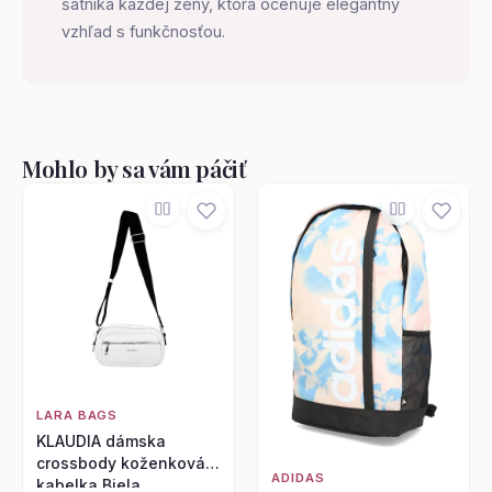
šatníka každej ženy, ktorá oceňuje elegantný
vzhľad s funkčnosťou.
Mohlo by sa vám páčiť
LARA BAGS
KLAUDIA dámska
crossbody koženková
ADIDAS
kabelka Biela