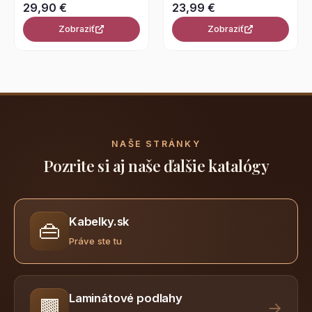
29,90 €
23,99 €
Zobraziť
Zobraziť
NAŠE STRÁNKY
Pozrite si aj naše ďalšie katalógy
Kabelky.sk
👜
Práve ste tu
Laminátové podlahy
🟫
→