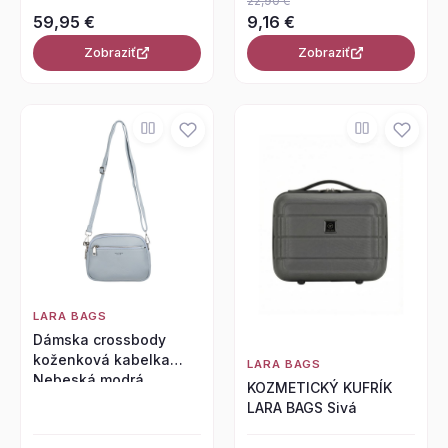
22,90 €
59,95 €
9,16 €
Zobraziť
Zobraziť
LARA BAGS
Dámska crossbody
koženková kabelka
LARA BAGS
Nebeská modrá
KOZMETICKÝ KUFRÍK
LARA BAGS Sivá