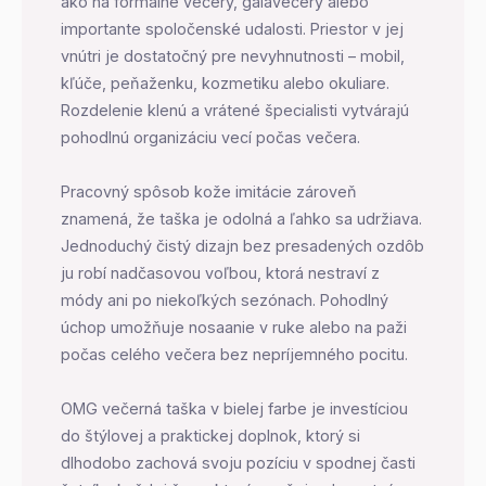
ako na formálne večery, galavečery alebo
importante spoločenské udalosti. Priestor v jej
vnútri je dostatočný pre nevyhnutnosti – mobil,
kľúče, peňaženku, kozmetiku alebo okuliare.
Rozdelenie klenú a vrátené špecialisti vytvárajú
pohodlnú organizáciu vecí počas večera.
Pracovný spôsob kože imitácie zároveň
znamená, že taška je odolná a ľahko sa udržiava.
Jednoduchý čistý dizajn bez presadených ozdôb
ju robí nadčasovou voľbou, ktorá nestraví z
módy ani po niekoľkých sezónach. Pohodlný
úchop umožňuje nosaanie v ruke alebo na paži
počas celého večera bez nepríjemného pocitu.
OMG večerná taška v bielej farbe je investíciou
do štýlovej a praktickej doplnok, ktorý si
dlhodobo zachová svoju pozíciu v spodnej časti