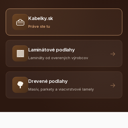
Kabelky.sk
👜
Práve ste tu
Laminátové podlahy
🟫
→
Lamináty od overených výrobcov
Drevené podlahy
🌳
→
Masív, parkety a viacvrstvové lamely