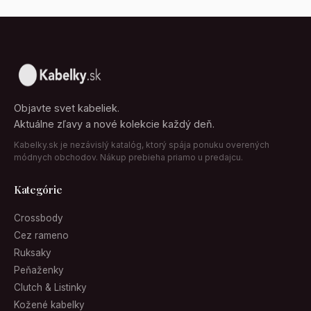
Objavte svet kabeliek.
Aktuálne zľavy a nové kolekcie každý deň.
Kabelky.sk je nezávislý katalóg, ktorý spája ponuku overených
módnych obchodov. Nákup prebieha priamo u predajcu.
Kategórie
Crossbody
Cez rameno
Ruksaky
Peňaženky
Clutch & Listinky
Kožené kabelky