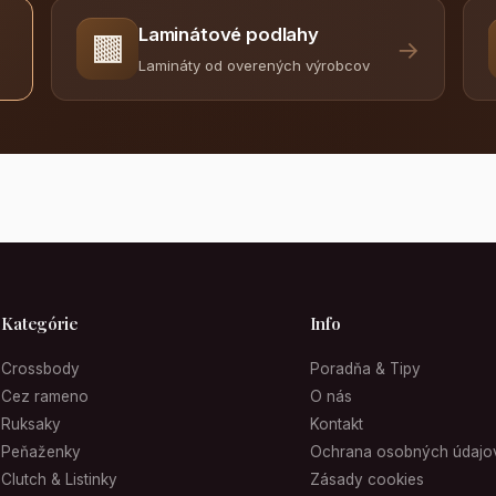
Laminátové podlahy
🟫
→
Lamináty od overených výrobcov
Kategórie
Info
Crossbody
Poradňa & Tipy
Cez rameno
O nás
Ruksaky
Kontakt
Peňaženky
Ochrana osobných údajo
Clutch & Listinky
Zásady cookies