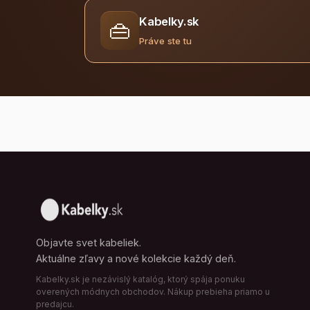
Kabelky.sk
👜
Práve ste tu
Objavte svet kabeliek.
Aktuálne zľavy a nové kolekcie každý deň.
Kabelky.sk je nezávislý katalóg, ktorý spája ponuku
overených módnych obchodov. Nákup prebieha priamo u
predajcu.