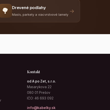
Drevené podlahy
🌳
→
Masív, parkety a viacvrstvové lamely
Kontakt
od A po Zet, s.r.o.
Masarykova 22
080 01 Prešov
IČO: 46 693 092
v
info@kabelky.sk