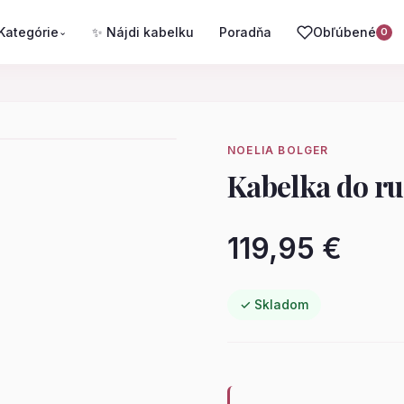
Kategórie
✨ Nájdi kabelku
Poradňa
Obľúbené
⌄
0
NOELIA BOLGER
Kabelka do r
119,95 €
✓ Skladom