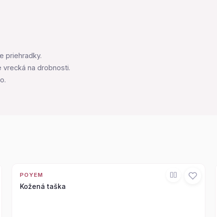
e priehradky.
 vrecká na drobnosti.
o.
POYEM
Kožená taška