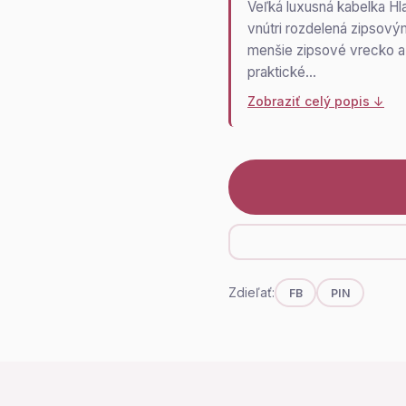
Veľká luxusná kabelka Hl
vnútri rozdelená zipsový
menšie zipsové vrecko a 
praktické…
Zobraziť celý popis ↓
Zdieľať:
FB
PIN