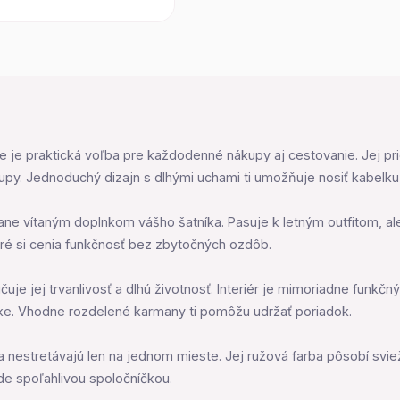
 je praktická voľba pre každodenné nákupy aj cestovanie. Jej pri
upy. Jednoduchý dizajn s dlhými uchami ti umožňuje nosiť kabelk
ne vítaným doplnkom vášho šatníka. Pasuje k letným outfitom, ale d
oré si cenia funkčnosť bez zbytočných ozdôb.
učuje jej trvanlivosť a dlhú životnosť. Interiér je mimoriadne fun
uke. Vhodne rozdelené karmany ti pomôžu udržať poriadok.
a nestretávajú len na jednom mieste. Jej ružová farba pôsobí svie
de spoľahlivou spoločníčkou.