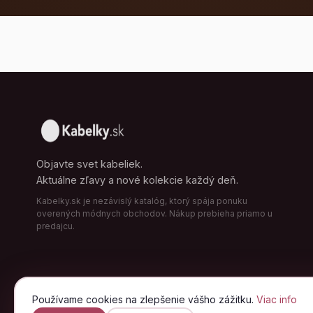
Objavte svet kabeliek.
Aktuálne zľavy a nové kolekcie každý deň.
Kabelky.sk je nezávislý katalóg, ktorý spája ponuku
overených módnych obchodov. Nákup prebieha priamo u
predajcu.
Používame cookies na zlepšenie vášho zážitku.
Viac info