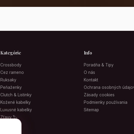
Kategórie
Info
Crossbody
Poradňa & Tipy
Cez rameno
O nás
Ruksaky
Kontakt
Peňaženky
Ochrana osobných údajo
Clutch & Listinky
Zásady cookies
Kožené kabelky
Podmienky používania
Luxusné kabelky
Sitemap
Zľavy 🏷