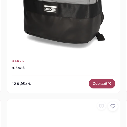
OAK25
ruksak
129,95 €
Zobraziť