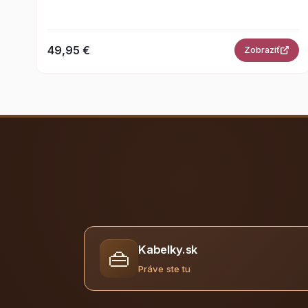
49,95 €
Zobraziť
Kabelky.sk
👜
Práve ste tu