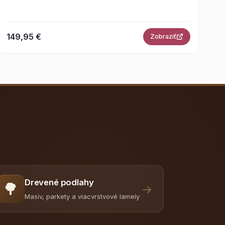
149,95 €
Zobraziť
Drevené podlahy
🌳
→
Masív, parkety a viacvrstvové lamely