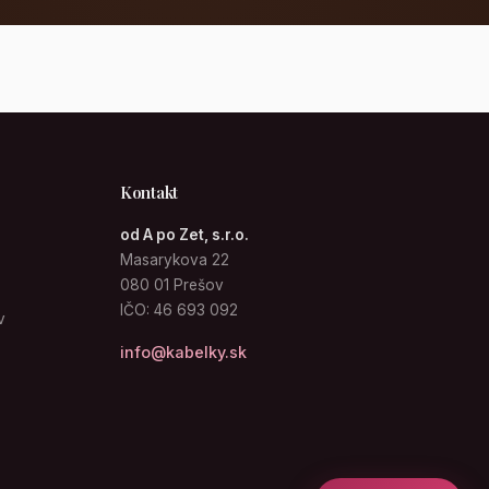
Kontakt
od A po Zet, s.r.o.
Masarykova 22
080 01 Prešov
IČO: 46 693 092
v
info@kabelky.sk