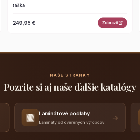
taška
249,95 €
Zobraziť
NAŠE STRÁNKY
Pozrite si aj naše ďalšie katalógy
Laminátové podlahy
🟫
→
Lamináty od overených výrobcov