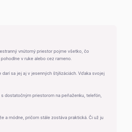
estranný vnútorný priestor pojme všetko, čo
u pohodlne v ruke alebo cez rameno.
arí sa jej aj v jesenných štýlizáciách. Vďaka svojej
kčný s dostatočným priestorom na peňaženku, telefón,
že a módne, pričom stále zostáva praktická. Či už ju