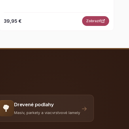
39,95 €
Zobraziť
Drevené podlahy
🌳
→
Masív, parkety a viacvrstvové lamely