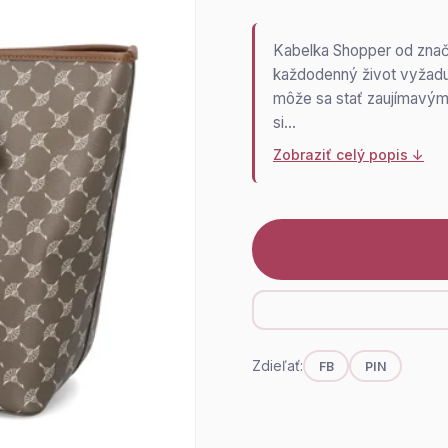
Kabelka Shopper od značk
každodenný život vyžaduj
môže sa stať zaujímavým
si…
Zobraziť celý popis ↓
Zdieľať:
FB
PIN