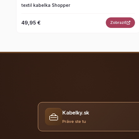
textil kabelka Shopper
49,95 €
Zobraziť
Kabelky.sk
👜
Práve ste tu