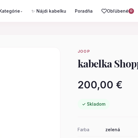
Kategórie
✨ Nájdi kabelku
Poradňa
Obľúbené
⌄
0
JOOP
kabelka Shop
200,00 €
✓ Skladom
Farba
zelená