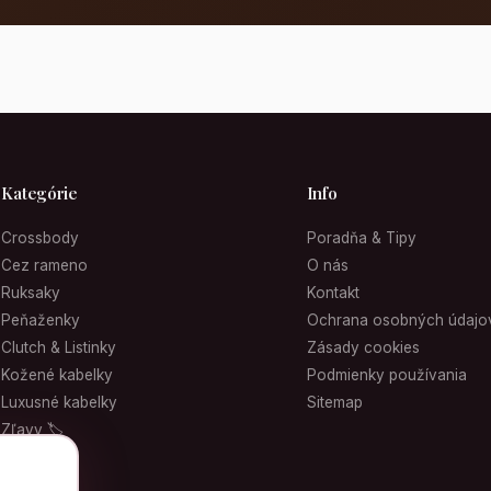
Kategórie
Info
Crossbody
Poradňa & Tipy
Cez rameno
O nás
Ruksaky
Kontakt
Peňaženky
Ochrana osobných údajo
Clutch & Listinky
Zásady cookies
Kožené kabelky
Podmienky používania
Luxusné kabelky
Sitemap
Zľavy 🏷