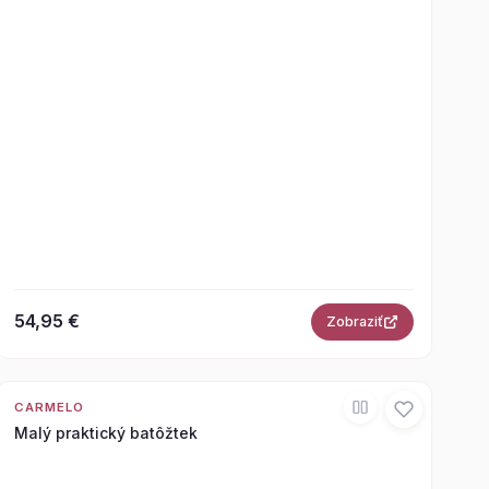
54,95 €
Zobraziť
CARMELO
Malý praktický batôžtek