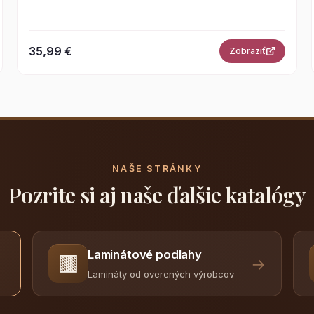
35,99 €
Zobraziť
NAŠE STRÁNKY
Pozrite si aj naše ďalšie katalógy
Laminátové podlahy
🟫
→
Lamináty od overených výrobcov