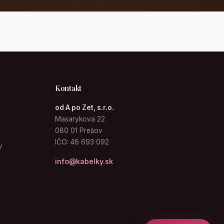
Kontakt
od A po Zet, s.r.o.
Masarykova 22
080 01 Prešov
IČO: 46 693 092
v
info@kabelky.sk