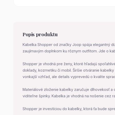
Popis produktu
Kabelka Shopper od značky Joop spája elegantný diza
zaujímavým doplnkom ku rôznym outfitom. Jde o kabel
Shopper je vhodná pre ženy, ktoré hľadajú spoľahliv
doklady, kozmetiku či mobil. Širšie otváranie kabelk
vonkajší vzhľad, ale details vyprevedú o kvalite sprac
Materiálové zloženie kabelky zaručuje dlhovekosť a 
viditeľne špinky. Kabelka je vhodná na nošenie cez ra
Shopper je investíciou do kabelky, ktorá ťa bude sp