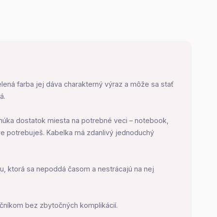
ená farba jej dáva charakterný výraz a môže sa stať
á.
onúka dostatok miesta na potrebné veci – notebook,
ráve potrebuješ. Kabelka má zdanlivý jednoduchý
tu, ktorá sa nepoddá časom a nestrácajú na nej
očníkom bez zbytočných komplikácií.