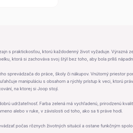
jn s praktickosťou, ktorú každodenný život vyžaduje. Výrazná zel
ku, ktorá si zachováva svoj štýl bez toho, aby bola príliš nápadn
ého sprevádzača do práce, školy či nákupov. Vnútorný priestor p
y uľahčuje manipuláciu s obsahom a rýchly prístup k veci, ktorú p
ování, na ktorej si Joop stojí.
dobrú udržateľnosť. Farba zelená má vychľadenú, prirodzenú kvali
meno alebo v ruke, v závislosti od toho, ako sa ti práve hodí.
revádzať počas rôznych životných situácií a ostane funkčným spol