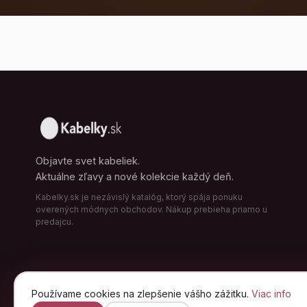
Objavte svet kabeliek.
Aktuálne zľavy a nové kolekcie každý deň.
Kabelky.sk je nezávislý katalóg, ktorý spája ponuku
overených módnych obchodov. Nákup prebieha priamo u
predajcu.
Používame cookies na zlepšenie vášho zážitku.
Viac info