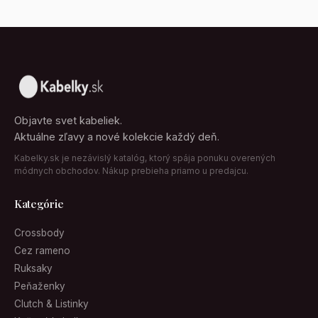
Objavte svet kabeliek.
Aktuálne zľavy a nové kolekcie každý deň.
Kabelky.sk je nezávislý katalóg, ktorý spája ponuku overených
módnych obchodov. Nákup prebieha priamo u predajcu.
Kategórie
Crossbody
Cez rameno
Ruksaky
Peňaženky
Clutch & Listinky
Kožené kabelky