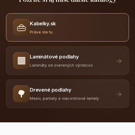
Kabelky.sk
👜
Práve ste tu
Laminátové podlahy
🟫
→
Lamináty od overených výrobcov
Drevené podlahy
🌳
→
Masív, parkety a viacvrstvové lamely