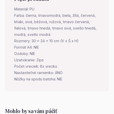
Materiál: PU
Farba: čierna, tmavomodrá, biela, žltá, červená,
khaki, sivá, béžová, ružová, tmavo červená,
fialová, tmavo hnedá, tmavo sivá, svetlo hnedá,
modrá, svetlo modrá
Rozmery: 30 x 24 x 10 cm (V x Š x H)
Formát A4: NIE
Ozdoby: NIE
Uzatváranie: Zips
Počet vreciek: 6x vrecko
Nastaviteľné ramienko: ÁNO
Nôžky na spodu batoha: NIE
Mohlo by sa vám páčiť