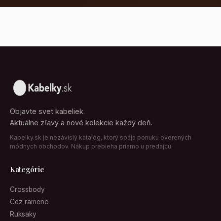
Objavte svet kabeliek.
Aktuálne zľavy a nové kolekcie každý deň.
Kabelky.sk je nezávislý katalóg, ktorý spája ponuku overených
módnych obchodov. Nákup prebieha priamo u predajcu.
Kategórie
Crossbody
Cez rameno
Ruksaky