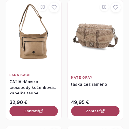
LARA BAGS
KATE GRAY
CATIA dámska
taška cez rameno
crossbody koženková
kabelka taupe
32,90 €
49,95 €
Zobraziť
Zobraziť