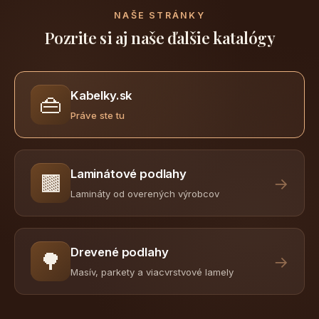
NAŠE STRÁNKY
Pozrite si aj naše ďalšie katalógy
Kabelky.sk
👜
Práve ste tu
Laminátové podlahy
🟫
→
Lamináty od overených výrobcov
Drevené podlahy
🌳
→
Masív, parkety a viacvrstvové lamely