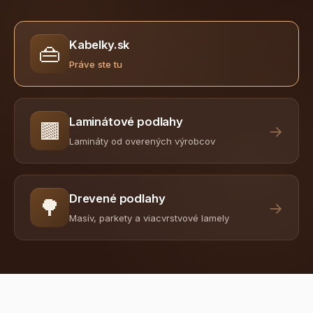
Kabelky.sk
👜
Práve ste tu
Laminátové podlahy
🟫
→
Lamináty od overených výrobcov
Drevené podlahy
🌳
→
Masív, parkety a viacvrstvové lamely