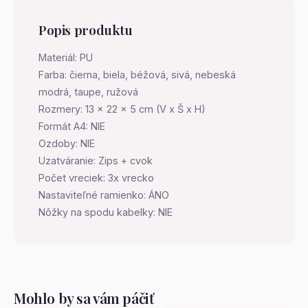
Popis produktu
Materiál: PU
Farba: čierna, biela, béžová, sivá, nebeská
modrá, taupe, ružová
Rozmery: 13 x 22 x 5 cm (V x Š x H)
Formát A4: NIE
Ozdoby: NIE
Uzatváranie: Zips + cvok
Počet vreciek: 3x vrecko
Nastaviteľné ramienko: ÁNO
Nôžky na spodu kabelky: NIE
Mohlo by sa vám páčiť