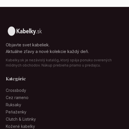
Objavte svet kabeliek.
Aktuálne zľavy a nové kolekcie každý deň.
Kabelky.sk je nezávislý katalóg, ktorý spája ponuku overených
módnych obchodov. Nákup prebieha priamo u predajcu.
Kategórie
Crossbody
Cez rameno
Ruksaky
Peňaženky
Clutch & Listinky
Kožené kabelky