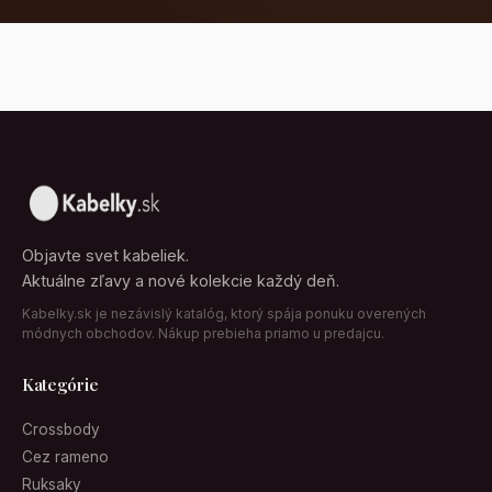
Objavte svet kabeliek.
Aktuálne zľavy a nové kolekcie každý deň.
Kabelky.sk je nezávislý katalóg, ktorý spája ponuku overených
módnych obchodov. Nákup prebieha priamo u predajcu.
Kategórie
Crossbody
Cez rameno
Ruksaky