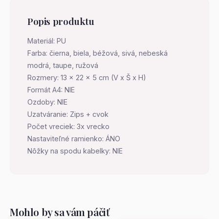
Popis produktu
Materiál: PU
Farba: čierna, biela, béžová, sivá, nebeská
modrá, taupe, ružová
Rozmery: 13 x 22 x 5 cm (V x Š x H)
Formát A4: NIE
Ozdoby: NIE
Uzatváranie: Zips + cvok
Počet vreciek: 3x vrecko
Nastaviteľné ramienko: ÁNO
Nôžky na spodu kabelky: NIE
Mohlo by sa vám páčiť