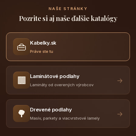
NAŠE STRÁNKY
Pozrite si aj naše ďalšie katalógy
Kabelky.sk
👜
Práve ste tu
Laminátové podlahy
🟫
→
Lamináty od overených výrobcov
Drevené podlahy
🌳
→
Masív, parkety a viacvrstvové lamely