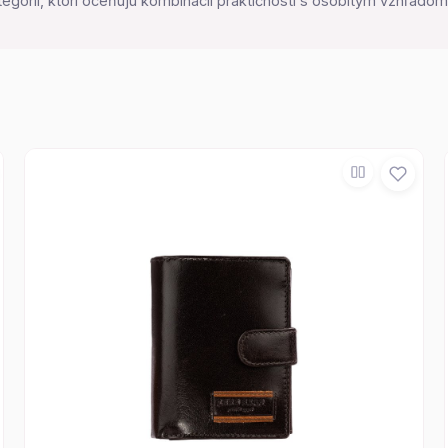
órií, ktorí oceňujú kombinácii praktičnosti s osobitým vzhľadom