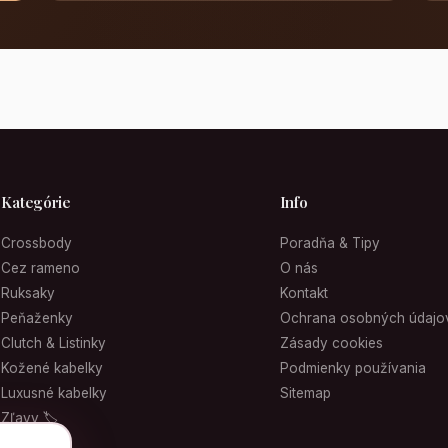
Kategórie
Info
Crossbody
Poradňa & Tipy
Cez rameno
O nás
Ruksaky
Kontakt
Peňaženky
Ochrana osobných údajo
Clutch & Listinky
Zásady cookies
Kožené kabelky
Podmienky používania
Luxusné kabelky
Sitemap
Zľavy 🏷