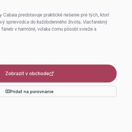
abaia predstavuje praktické riešenie pre tých, ktorí
lový sprievodca do každodenného života. Viacfarebný
o farieb v harmónii, vďaka čomu pôsobí svieže a
Zobraziť v obchode
Pridať na porovnanie