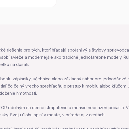
 riešenie pre tých, ktorí hľadajú spoľahlivý a štýlový sprievodc
ôsobí svieže a modernejšie ako tradičné jednofarebné modely. Ru
šetko na dosah.
ebook, zápisníky, učebnice alebo základný nábor pre jednodňové 
zatiaľ čo čelný vrecko sprehľadňuje prístup k mobilu alebo kľúčo
zloženie hmotnosti.
TOR odolným na denné strapatenie a menšie nepriazeň počasia. Vi
ky. Svoju úlohu splní v meste, v prírode aj v cestách.