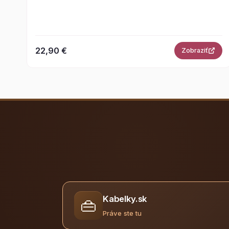
22,90 €
Zobraziť
Kabelky.sk
👜
Práve ste tu