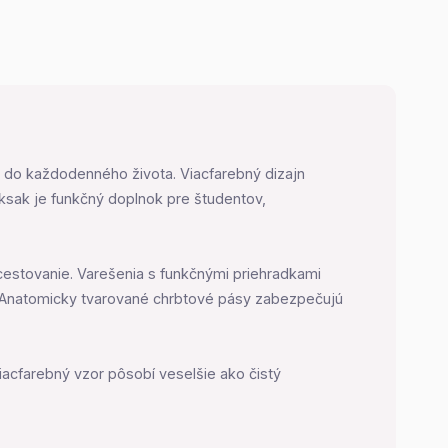
a do každodenného života. Viacfarebný dizajn
ksak je funkčný doplnok pre študentov,
cestovanie. Varešenia s funkčnými priehradkami
m. Anatomicky tvarované chrbtové pásy zabezpečujú
acfarebný vzor pôsobí veselšie ako čistý