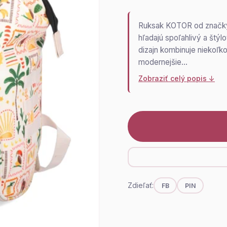
Ruksak KOTOR od značky C
hľadajú spoľahlivý a štý
dizajn kombinuje niekoľk
modernejšie…
Zobraziť celý popis ↓
Zdieľať:
FB
PIN