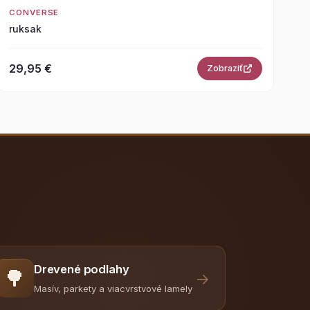
CONVERSE
ruksak
29,95 €
Zobraziť
Drevené podlahy
🌳
→
Masív, parkety a viacvrstvové lamely