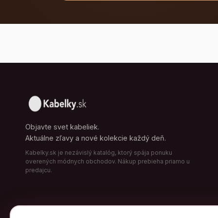
Objavte svet kabeliek.
Aktuálne zľavy a nové kolekcie každý deň.
Kabelky.sk je nezávislý katalóg, ktorý spája ponuku
overených módnych obchodov. Nákup prebieha priamo u
predajcu.