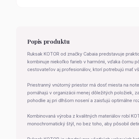
Popis produktu
Ruksak KOTOR od značky Cabaia predstavuje praktické
kombinuje niekoľko farieb v harmónii, vďaka čomu p
cestovateľov aj profesionálov, ktorí potrebujú mať v
Priestranný vnútorný priestor má dosť miesta na not
pomáhajú v organizácii menej dôležitých položiek, 
pohodlie aj pri dlhšom nosení a zaisťujú optimálne ro
Kombinovaná výroba z kvalitných materiálov robí KO
monochromatický štýl, no bez toho, aby pôsobil detins