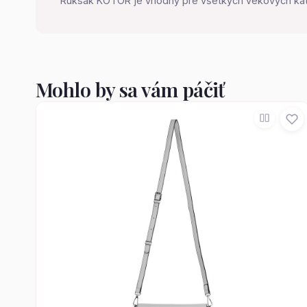
Ruksak KOTOR je vhodný pre všetkých vekových kateg
Mohlo by sa vám páčiť