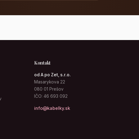
Kontakt
od A po Zet, s.r.o.
Masarykova 22
080 01 Prešov
IČO: 46 693 092
v
info@kabelky.sk