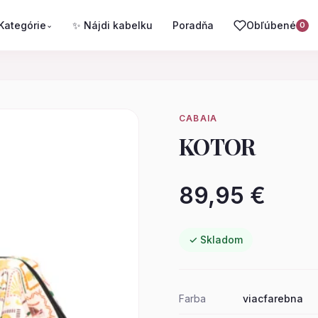
Kategórie
✨ Nájdi kabelku
Poradňa
Obľúbené
⌄
0
CABAIA
KOTOR
89,95 €
✓ Skladom
Farba
viacfarebna