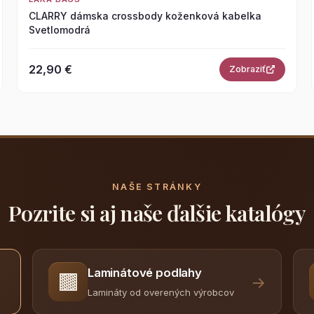
CLARRY dámska crossbody koženková kabelka
Svetlomodrá
22,90 €
Zobraziť
NAŠE STRÁNKY
Pozrite si aj naše ďalšie katalógy
Laminátové podlahy
🟫
→
Lamináty od overených výrobcov