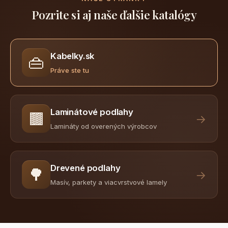
Pozrite si aj naše ďalšie katalógy
Kabelky.sk
👜
Práve ste tu
Laminátové podlahy
🟫
→
Lamináty od overených výrobcov
Drevené podlahy
🌳
→
Masív, parkety a viacvrstvové lamely