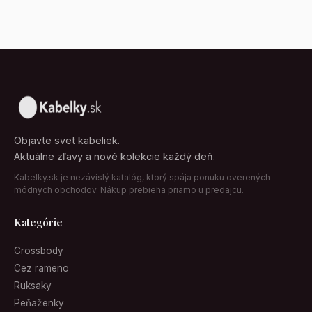
Objavte svet kabeliek.
Aktuálne zľavy a nové kolekcie každý deň.
Kabelky.sk je nezávislý katalóg, ktorý spája ponuku overených
módnych obchodov. Nákup prebieha priamo u predajcu.
Kategórie
Crossbody
Cez rameno
Ruksaky
Peňaženky