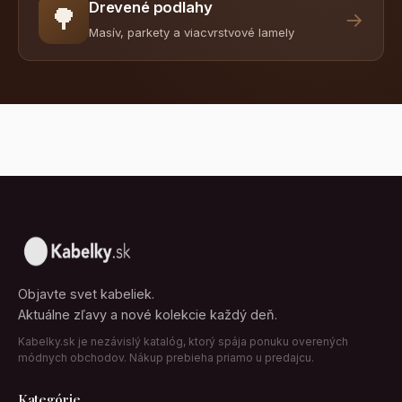
Drevené podlahy
🌳
→
Masív, parkety a viacvrstvové lamely
Objavte svet kabeliek.
Aktuálne zľavy a nové kolekcie každý deň.
Kabelky.sk je nezávislý katalóg, ktorý spája ponuku overených
módnych obchodov. Nákup prebieha priamo u predajcu.
Kategórie