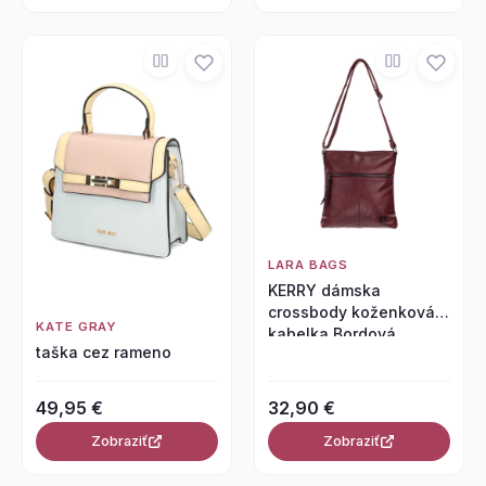
LARA BAGS
KERRY dámska
crossbody koženková
KATE GRAY
kabelka Bordová
taška cez rameno
49,95 €
32,90 €
Zobraziť
Zobraziť