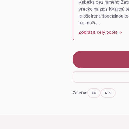
Kabelka cez rameno Zapín
vrecko na zips Kvalitnú t
je ošetrená špeciálnou t
ale môže…
Zobraziť celý popis ↓
Zdieľať:
FB
PIN