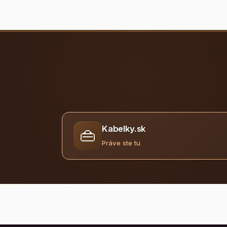
Kabelky.sk
👜
Práve ste tu