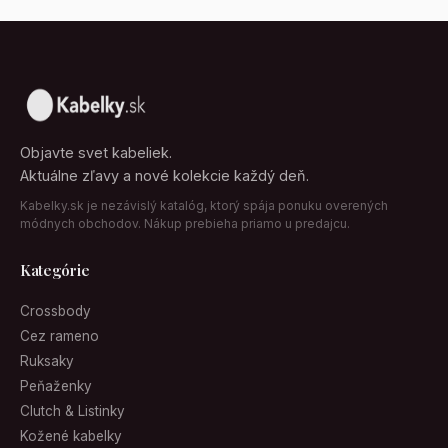
Objavte svet kabeliek.
Aktuálne zľavy a nové kolekcie každý deň.
Kabelky.sk je nezávislý katalóg, ktorý spája ponuku overených
módnych obchodov. Nákup prebieha priamo u predajcu.
Kategórie
Crossbody
Cez rameno
Ruksaky
Peňaženky
Clutch & Listinky
Kožené kabelky