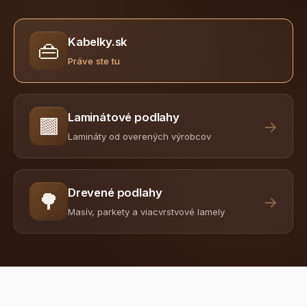
Kabelky.sk
👜
Práve ste tu
Laminátové podlahy
🟫
→
Lamináty od overených výrobcov
Drevené podlahy
🌳
→
Masív, parkety a viacvrstvové lamely