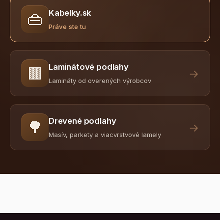
Kabelky.sk
👜
Práve ste tu
Laminátové podlahy
🟫
→
Lamináty od overených výrobcov
Drevené podlahy
🌳
→
Masív, parkety a viacvrstvové lamely