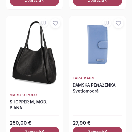
Zobraziť
Zobraziť
LARA BAGS
DÁMSKA PEŇAŽENKA
Svetlomodrá
MARC O´POLO
SHOPPER M, MOD.
BIANA
250,00 €
27,90 €
Zobraziť
Zobraziť