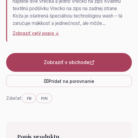
nájdete dve vrecká a jedno vrecko na zips Kvalitnú
textilnú podšívku Vrecko na zips na zadnej strane
Koža je ošetrená špeciálnou technológiou wash – tá
zaručuje mäkkosť a jedinečnosť, ale môže…
Zobraziť celý popis ↓
Zobraziť v obchode
Pridať na porovnanie
Zdieľať:
FB
PIN
Popis produktu