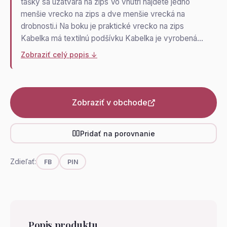
tašky sa uzatvára na zips Vo vnútri nájdete jedno
menšie vrecko na zips a dve menšie vrecká na
drobnosti.i Na boku je praktické vrecko na zips
Kabelka má textilnú podšívku Kabelka je vyrobená…
Zobraziť celý popis ↓
Zobraziť v obchode
Pridať na porovnanie
Zdieľať:
FB
PIN
Popis produktu