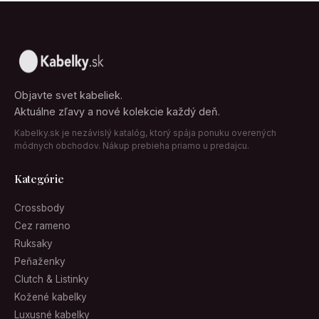
Objavte svet kabeliek.
Aktuálne zľavy a nové kolekcie každý deň.
Kabelky.sk je nezávislý katalóg, ktorý spája ponuku overených
módnych obchodov. Nákup prebieha priamo u predajcu.
Kategórie
Crossbody
Cez rameno
Ruksaky
Peňaženky
Clutch & Listinky
Kožené kabelky
Luxusné kabelky