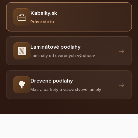
Kabelky.sk
👜
Práve ste tu
Laminátové podlahy
🟫
→
Lamináty od overených výrobcov
Drevené podlahy
🌳
→
Masív, parkety a viacvrstvové lamely