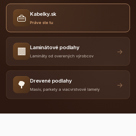
Kabelky.sk
👜
Práve ste tu
Laminátové podlahy
🟫
→
Lamináty od overených výrobcov
Drevené podlahy
🌳
→
Masív, parkety a viacvrstvové lamely