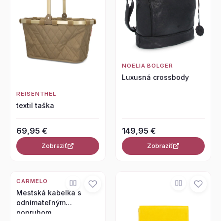
NOELIA BOLGER
Luxusná crossbody
REISENTHEL
textil taška
69,95 €
149,95 €
Zobraziť
Zobraziť
CARMELO
Mestská kabelka s
odnímateľným
popruhom