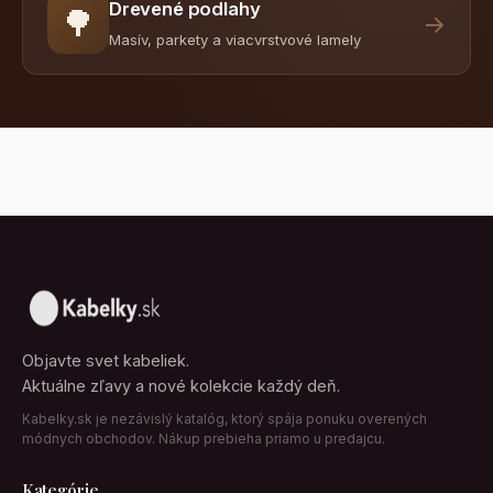
Drevené podlahy
🌳
→
Masív, parkety a viacvrstvové lamely
Objavte svet kabeliek.
Aktuálne zľavy a nové kolekcie každý deň.
Kabelky.sk je nezávislý katalóg, ktorý spája ponuku overených
módnych obchodov. Nákup prebieha priamo u predajcu.
Kategórie