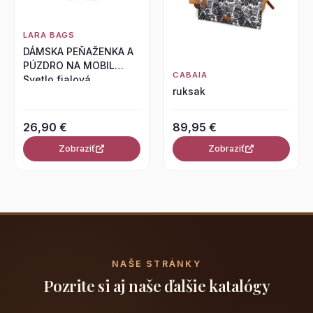
LARA BAGS
DÁMSKA PEŇAŽENKA A
PÚZDRO NA MOBIL
CABAIA
Svetlo fialová
ruksak
26,90 €
89,95 €
Zobraziť
Zobraziť
NAŠE STRÁNKY
Pozrite si aj naše ďalšie katalógy