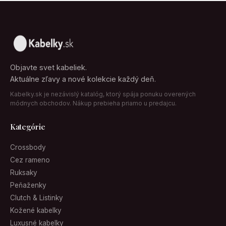
Objavte svet kabeliek.
Aktuálne zľavy a nové kolekcie každý deň.
Kabelky.sk je nezávislý katalóg, ktorý spája ponuku overených
módnych obchodov. Nákup prebieha priamo u predajcu.
Kategórie
Crossbody
Cez rameno
Ruksaky
Peňaženky
Clutch & Listinky
Kožené kabelky
Luxusné kabelky