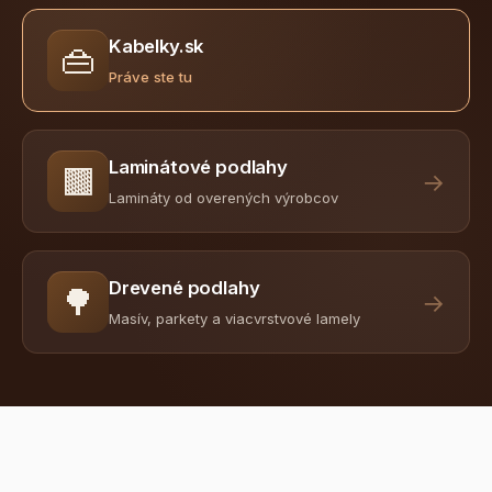
Kabelky.sk
👜
Práve ste tu
Laminátové podlahy
🟫
→
Lamináty od overených výrobcov
Drevené podlahy
🌳
→
Masív, parkety a viacvrstvové lamely