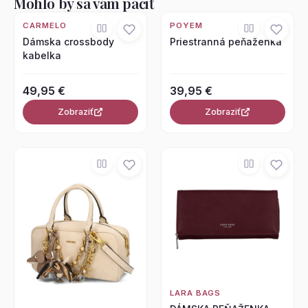
Mohlo by sa vám páčiť
CARMELO
POYEM
Dámska crossbody
Priestranná peňaženka
kabelka
49,95 €
39,95 €
Zobraziť
Zobraziť
LARA BAGS