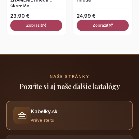
Škorpión
23,90 €
24,99 €
Zobraziť
Zobraziť
NAŠE STRÁNKY
Pozrite si aj naše ďalšie katalógy
Kabelky.sk
👜
Práve ste tu