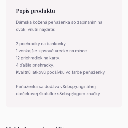
Popis produktu
Dámska kožená peňaženka so zapínaním na
cvok, vnútri nájdete:
2 priehradky na bankovky.
1 vonkajšie zipsové vrecko na mince.
12 priehradiek na karty.
4 ďalšie priehradky.
Kvalitnú látkovú podšívku vo farbe peňaženky.
Peňaženka sa dodáva v&nbsp;originálnej
darčekovej škatuľke s&nbsp;logom značky.