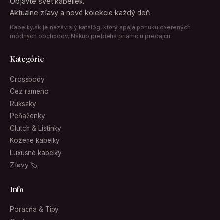
Objavte svet kabeliek.
Aktuálne zľavy a nové kolekcie každý deň.
Kabelky.sk je nezávislý katalóg, ktorý spája ponuku overených
módnych obchodov. Nákup prebieha priamo u predajcu.
Kategórie
Crossbody
Cez rameno
Ruksaky
Peňaženky
Clutch & Listinky
Kožené kabelky
Luxusné kabelky
Zľavy 🏷
Info
Poradňa & Tipy