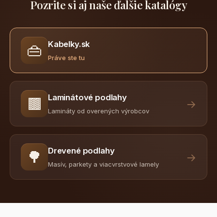
Pozrite si aj naše ďalšie katalógy
Kabelky.sk
👜
Práve ste tu
Laminátové podlahy
🟫
→
Lamináty od overených výrobcov
Drevené podlahy
🌳
→
Masív, parkety a viacvrstvové lamely