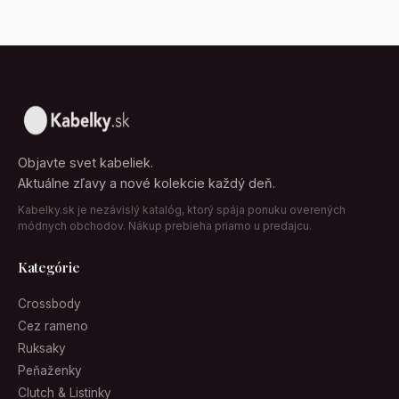
Objavte svet kabeliek.
Aktuálne zľavy a nové kolekcie každý deň.
Kabelky.sk je nezávislý katalóg, ktorý spája ponuku overených
módnych obchodov. Nákup prebieha priamo u predajcu.
Kategórie
Crossbody
Cez rameno
Ruksaky
Peňaženky
Clutch & Listinky