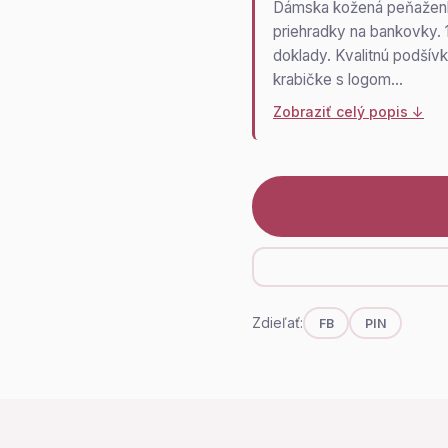
Dámska kožená peňaženka,
priehradky na bankovky. 1
doklady. Kvalitnú podšív
krabičke s logom…
Zobraziť celý popis ↓
Zdieľať:
FB
PIN