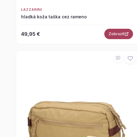
LAZZARINI
hladká koža taška cez rameno
49,95 €
Zobraziť