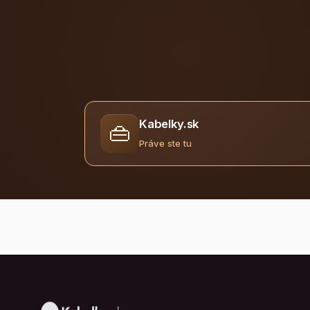
Kabelky.sk
👜
Práve ste tu