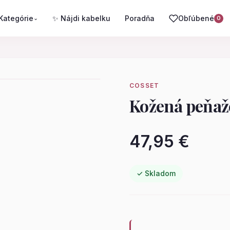
Kategórie
✨ Nájdi kabelku
Poradňa
Obľúbené
⌄
0
COSSET
Kožená peňa
47,95 €
✓ Skladom