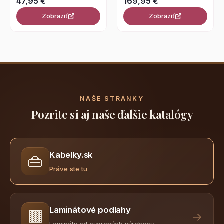
47,95 €
169,95 €
Zobraziť
Zobraziť
NAŠE STRÁNKY
Pozrite si aj naše ďalšie katalógy
Kabelky.sk
👜
Práve ste tu
Laminátové podlahy
🟫
→
Lamináty od overených výrobcov