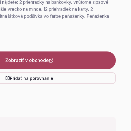
i nájdete: 2 priehradky na bankovky. vnútorné zipsové
šie vrecko na mince. 12 priehradiek na karty. 2
litná látková podšívka vo farbe peňaženky. Peňaženka
Zobraziť v obchode
Pridať na porovnanie