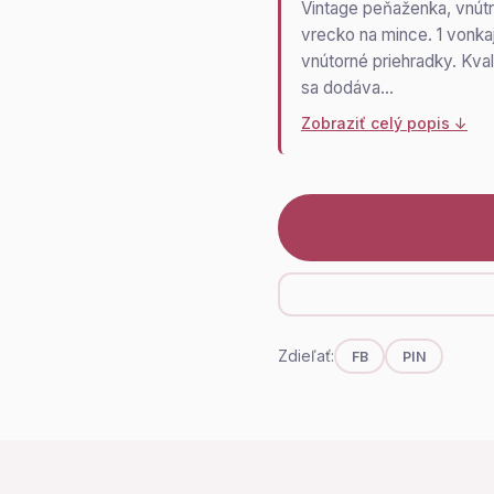
Vintage peňaženka, vnútr
vrecko na mince. 1 vonkaj
vnútorné priehradky. Kva
sa dodáva…
Zobraziť celý popis ↓
Zdieľať:
FB
PIN