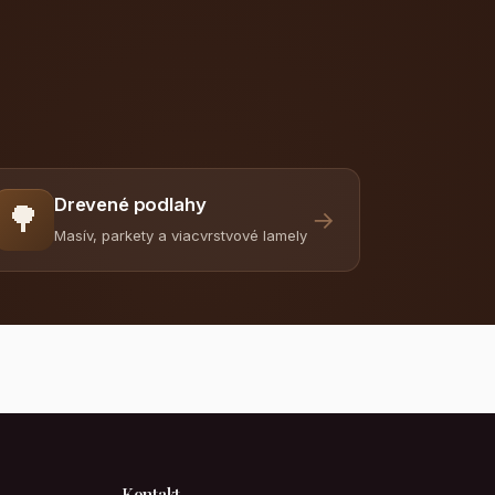
Drevené podlahy
🌳
→
Masív, parkety a viacvrstvové lamely
Kontakt