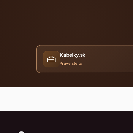
Kabelky.sk
👜
Práve ste tu