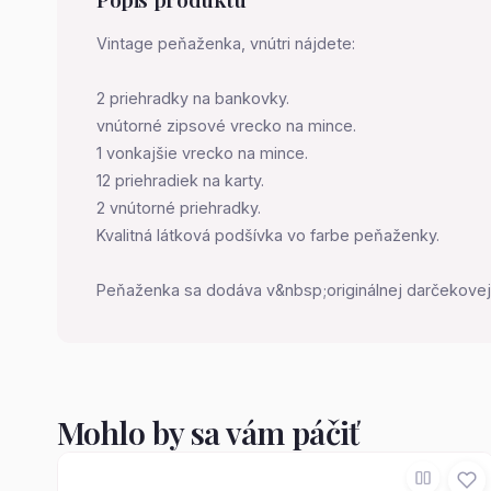
Vintage peňaženka, vnútri nájdete:
2 priehradky na bankovky.
vnútorné zipsové vrecko na mince.
1 vonkajšie vrecko na mince.
12 priehradiek na karty.
2 vnútorné priehradky.
Kvalitná látková podšívka vo farbe peňaženky.
Peňaženka sa dodáva v&nbsp;originálnej darčekovej
Mohlo by sa vám páčiť