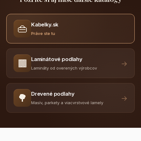
Kabelky.sk
👜
Práve ste tu
Laminátové podlahy
🟫
→
Lamináty od overených výrobcov
Drevené podlahy
🌳
→
Masív, parkety a viacvrstvové lamely