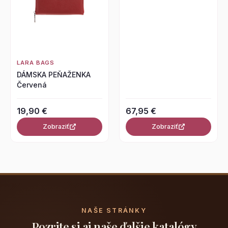
LARA BAGS
DÁMSKA PEŇAŽENKA
Červená
19,90 €
67,95 €
Zobraziť
Zobraziť
NAŠE STRÁNKY
Pozrite si aj naše ďalšie katalógy