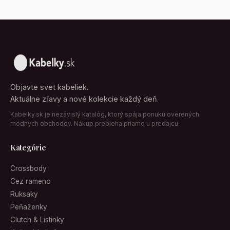
Objavte svet kabeliek.
Aktuálne zľavy a nové kolekcie každý deň.
Kabelky.sk je nezávislý katalóg, ktorý spája ponuku overených
módnych obchodov. Nákup prebieha priamo u predajcu.
Kategórie
Crossbody
Cez rameno
Ruksaky
Peňaženky
Clutch & Listinky