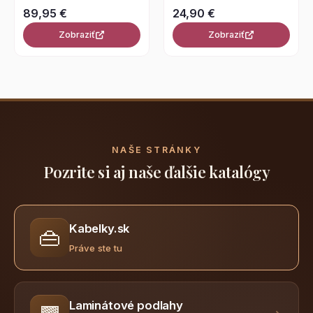
89,95 €
24,90 €
Zobraziť
Zobraziť
NAŠE STRÁNKY
Pozrite si aj naše ďalšie katalógy
Kabelky.sk
👜
Práve ste tu
Laminátové podlahy