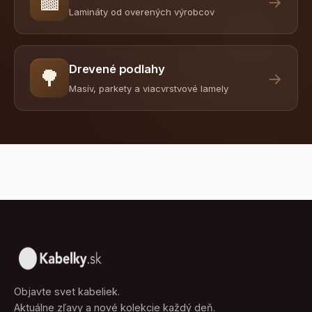
🟫
→
Lamináty od overených výrobcov
Drevené podlahy
🌳
→
Masív, parkety a viacvrstvové lamely
Objavte svet kabeliek.
Aktuálne zľavy a nové kolekcie každý deň.