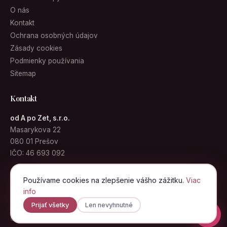
O nás
Kontakt
Ochrana osobných údajov
Zásady cookies
Podmienky používania
Sitemap
Kontakt
od A po Zet, s.r.o.
Masarykova 22
080 01 Prešov
IČO: 46 693 092
info@kabelky.sk
Používame cookies na zlepšenie vášho zážitku.
Viac
info
Prijať všetky
Len nevyhnutné
© 2026 Kabelky.sk · od A po Zet, s.r.o. · Všetky práva vyhradené