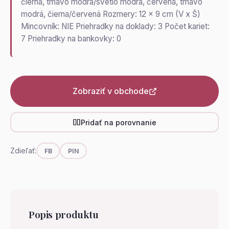
čierna, tmavo modrá/svetlo modrá, červená, tmavo
modrá, čierna/červená Rozmery: 12 x 9 cm (V x Š)
Mincovník: NIE Priehradky na doklady: 3 Počet kariet:
7 Priehradky na bankovky: 0
Zobraziť v obchode
Pridať na porovnanie
Zdieľať:
FB
PIN
Popis produktu