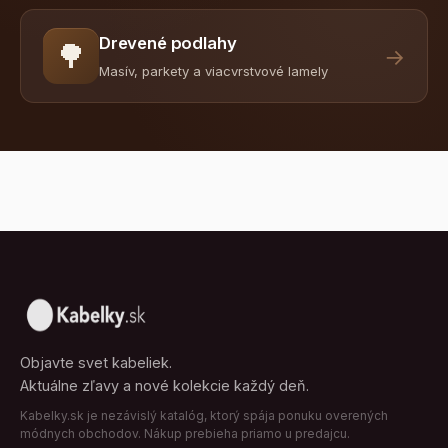
Drevené podlahy
🌳
→
Masív, parkety a viacvrstvové lamely
Objavte svet kabeliek.
Aktuálne zľavy a nové kolekcie každý deň.
Kabelky.sk je nezávislý katalóg, ktorý spája ponuku overených
módnych obchodov. Nákup prebieha priamo u predajcu.