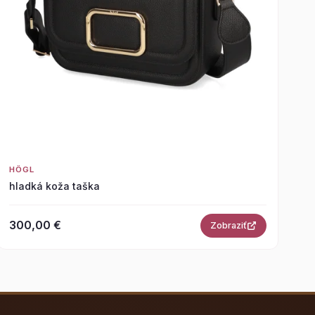
HÖGL
hladká koža taška
300,00 €
Zobraziť