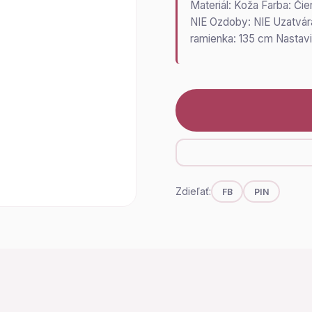
Materiál: Koža Farba: Či
NIE Ozdoby: NIE Uzatvára
ramienka: 135 cm Nastav
Zdieľať:
FB
PIN