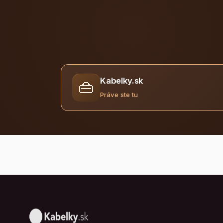
Kabelky.sk
👜
Práve ste tu