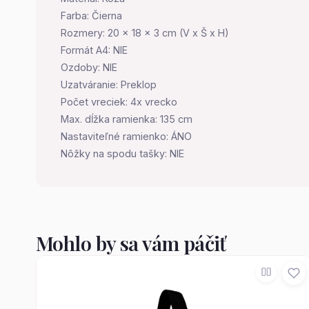
Farba: Čierna
Rozmery: 20 x 18 x 3 cm (V x Š x H)
Formát A4: NIE
Ozdoby: NIE
Uzatváranie: Preklop
Počet vreciek: 4x vrecko
Max. dĺžka ramienka: 135 cm
Nastaviteľné ramienko: ÁNO
Nôžky na spodu tašky: NIE
Mohlo by sa vám páčiť