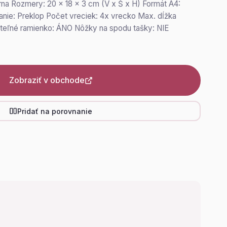
erna Rozmery: 20 x 18 x 3 cm (V x Š x H) Formát A4:
nie: Preklop Počet vreciek: 4x vrecko Max. dĺžka
iteľné ramienko: ÁNO Nôžky na spodu tašky: NIE
Zobraziť v obchode
Pridať na porovnanie