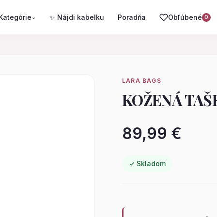
Kategórie
✨ Nájdi kabelku
Poradňa
Obľúbené
⌄
0
LARA BAGS
KOŽENÁ TAŠ
89,99 €
✓ Skladom