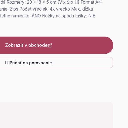
edá Rozmery: 20 x 18 x 5 cm (V x Š x H) Formát A4:
nie: Zips Počet vreciek: 4x vrecko Max. dĺžka
iteľné ramienko: ÁNO Nôžky na spodu tašky: NIE
Zobraziť v obchode
Pridať na porovnanie