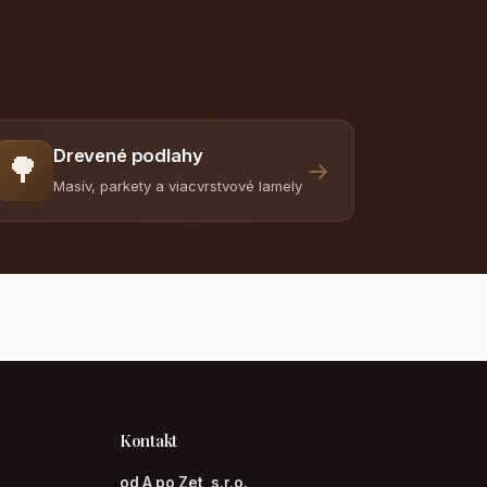
Drevené podlahy
🌳
→
Masív, parkety a viacvrstvové lamely
Kontakt
od A po Zet, s.r.o.