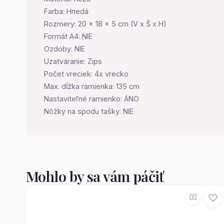
Farba: Hnedá
Rozmery: 20 x 18 x 5 cm (V x Š x H)
Formát A4: NIE
Ozdoby: NIE
Uzatváranie: Zips
Počet vreciek: 4x vrecko
Max. dĺžka ramienka: 135 cm
Nastaviteľné ramienko: ÁNO
Nôžky na spodu tašky: NIE
Mohlo by sa vám páčiť