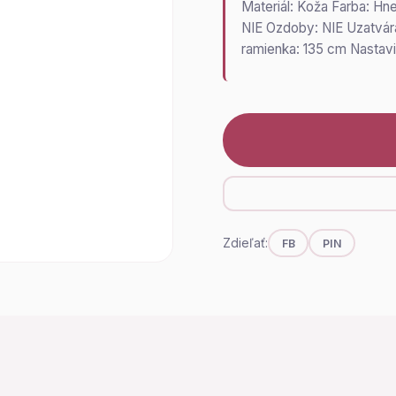
Materiál: Koža Farba: Hn
NIE Ozdoby: NIE Uzatvára
ramienka: 135 cm Nastav
Zdieľať:
FB
PIN