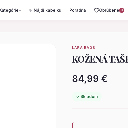
Kategórie
✨ Nájdi kabelku
Poradňa
Obľúbené
⌄
0
LARA BAGS
KOŽENÁ TAŠ
84,99 €
✓ Skladom