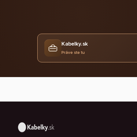
Kabelky.sk
👜
Práve ste tu