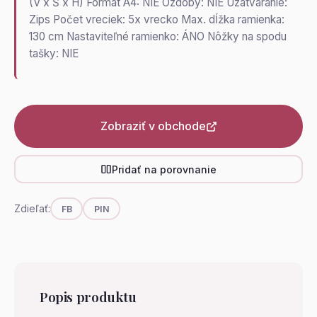
(V x Š x H) Formát A4: NIE Ozdoby: NIE Uzatváranie:
Zips Počet vreciek: 5x vrecko Max. dĺžka ramienka:
130 cm Nastaviteľné ramienko: ÁNO Nôžky na spodu
tašky: NIE
Zobraziť v obchode
Pridať na porovnanie
Zdieľať:
FB
PIN
Popis produktu