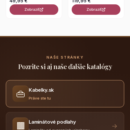
Zobraziť
Zobraziť
NAŠE STRÁNKY
Pozrite si aj naše ďalšie katalógy
Kabelky.sk
👜
Práve ste tu
Laminátové podlahy
🟫
→
Lamináty od overených výrobcov