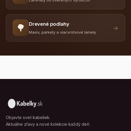
Drevené podlahy
🌳
→
Masív, parkety a viacvrstvové lamely
Objavte svet kabeliek.
Aktuálne zľavy a nové kolekcie každý deň.
Kabelky.sk je nezávislý katalóg, ktorý spája ponuku overených
módnych obchodov. Nákup prebieha priamo u predajcu.