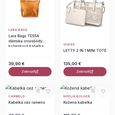
LARA BAGS
Lara Bags TESSA
dámska crossbody
GUESS
koženková kabelka
LETTY 2 IN 1 MINI TOTE
Svetlohnedá
39,90 €
135,00 €
Zobraziť
Zobraziť
CARMELO
NOELIA BOLGER
Kabelka cez rameno
Kožená kabelka
49,95 €
119,95 €