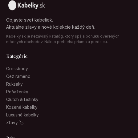
Objavte svet kabeliek.
Aktuálne zľavy a nové kolekcie každý deň.
Kabelky.sk je nezávislý katalóg, ktorý spája ponuku overených
módnych obchodov. Nákup prebieha priamo u predajcu.
Kategórie
Crossbody
Cez rameno
Ruksaky
Peňaženky
Clutch & Listinky
Kožené kabelky
Luxusné kabelky
Zľavy 🏷
Info