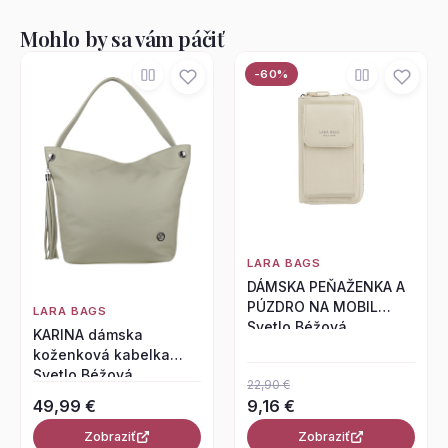
Mohlo by sa vám páčiť
-60%
LARA BAGS
DÁMSKA PEŇAŽENKA A
PÚZDRO NA MOBIL
LARA BAGS
Svetlo Béžová
KARINA dámska
koženková kabelka
Svetlo Béžová
22,90 €
49,99 €
9,16 €
Zobraziť
Zobraziť