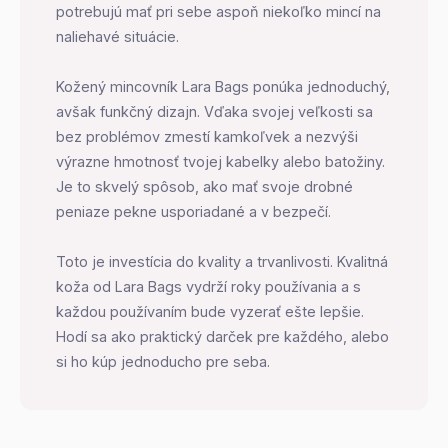
potrebujú mať pri sebe aspoň niekoľko mincí na
naliehavé situácie.
Kožený mincovník Lara Bags ponúka jednoduchý,
avšak funkčný dizajn. Vďaka svojej veľkosti sa
bez problémov zmestí kamkoľvek a nezvýši
výrazne hmotnosť tvojej kabelky alebo batožiny.
Je to skvelý spôsob, ako mať svoje drobné
peniaze pekne usporiadané a v bezpečí.
Toto je investícia do kvality a trvanlivosti. Kvalitná
koža od Lara Bags vydrží roky používania a s
každou používaním bude vyzerať ešte lepšie.
Hodí sa ako praktický darček pre každého, alebo
si ho kúp jednoducho pre seba.