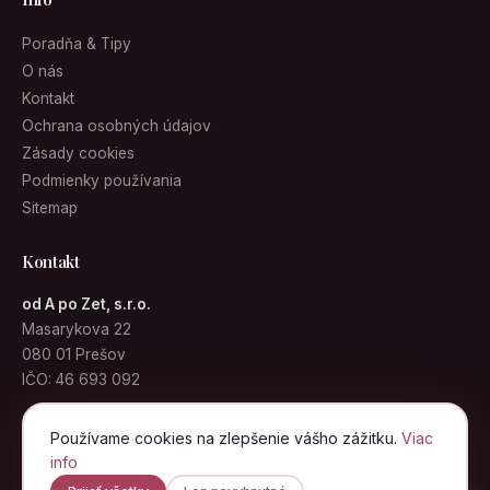
Poradňa & Tipy
O nás
Kontakt
Ochrana osobných údajov
Zásady cookies
Podmienky používania
Sitemap
Kontakt
od A po Zet, s.r.o.
Masarykova 22
080 01 Prešov
IČO: 46 693 092
info@kabelky.sk
Používame cookies na zlepšenie vášho zážitku.
Viac
info