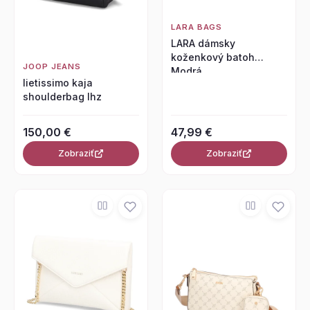
LARA BAGS
LARA dámsky
koženkový batoh
JOOP JEANS
Modrá
lietissimo kaja
shoulderbag lhz
150,00 €
47,99 €
Zobraziť
Zobraziť