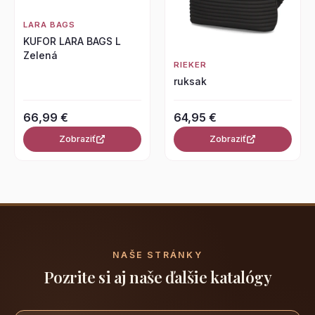
LARA BAGS
KUFOR LARA BAGS L
Zelená
RIEKER
ruksak
66,99 €
64,95 €
Zobraziť
Zobraziť
NAŠE STRÁNKY
Pozrite si aj naše ďalšie katalógy