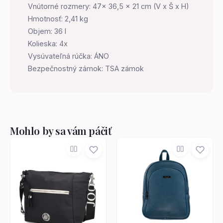
Vnútorné rozmery: 47x 36,5 x 21 cm (V x Š x H)
Hmotnosť: 2,41 kg
Objem: 36 l
Kolieska: 4x
Vysúvateľná rúčka: ÁNO
Bezpečnostný zámok: TSA zámok
Mohlo by sa vám páčiť