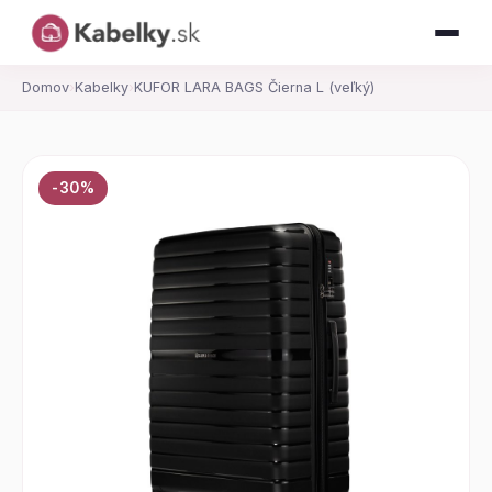
Domov
›
Kabelky
›
KUFOR LARA BAGS Čierna L (veľký)
-30%