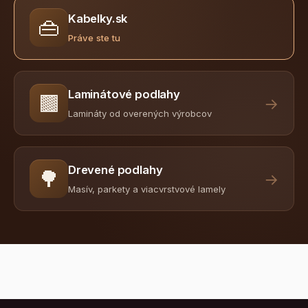
Kabelky.sk
👜
Práve ste tu
Laminátové podlahy
🟫
→
Lamináty od overených výrobcov
Drevené podlahy
🌳
→
Masív, parkety a viacvrstvové lamely