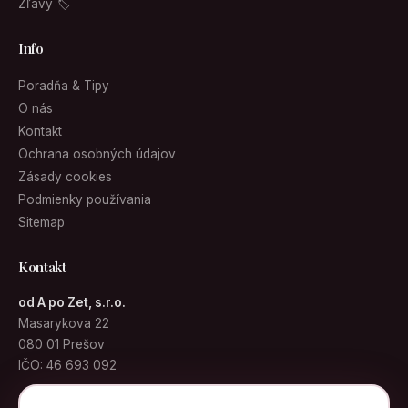
Zľavy 🏷
Info
Poradňa & Tipy
O nás
Kontakt
Ochrana osobných údajov
Zásady cookies
Podmienky používania
Sitemap
Kontakt
od A po Zet, s.r.o.
Masarykova 22
080 01 Prešov
IČO: 46 693 092
info@kabelky.sk