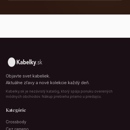
Objavte svet kabeliek.
Aktuálne zľavy a nové kolekcie každý deň.
Kabelky.sk je nezávislý katalóg, ktorý spája ponuku overených
módnych obchodov. Nákup prebieha priamo u predajcu.
Kategórie
Crossbody
Cez rameno