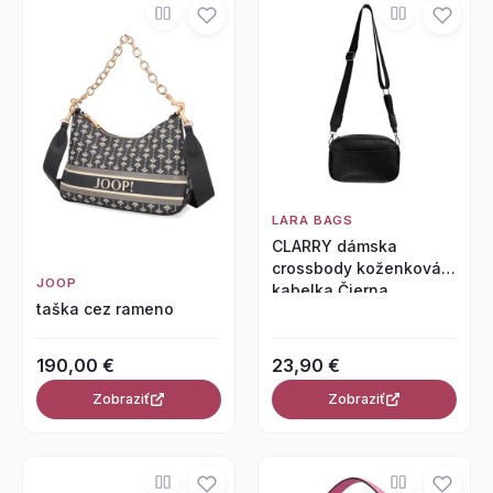
LARA BAGS
CLARRY dámska
crossbody koženková
JOOP
kabelka Čierna
taška cez rameno
190,00 €
23,90 €
Zobraziť
Zobraziť