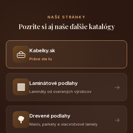
NAŠE STRÁNKY
Pozrite si aj naše ďalšie katalógy
Kabelky.sk
👜
Práve ste tu
Laminátové podlahy
🟫
→
Lamináty od overených výrobcov
Drevené podlahy
🌳
→
Masív, parkety a viacvrstvové lamely