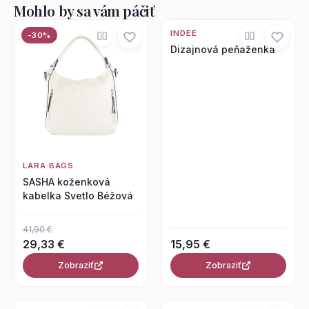
Mohlo by sa vám páčiť
INDEE
-30%
Dizajnová peňaženka
LARA BAGS
SASHA koženková
kabelka Svetlo Béžová
41,90 €
29,33 €
15,95 €
Zobraziť
Zobraziť