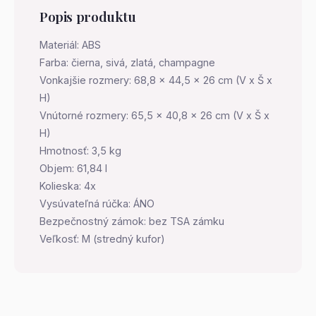
Popis produktu
Materiál: ABS
Farba: čierna, sivá, zlatá, champagne
Vonkajšie rozmery: 68,8 x 44,5 x 26 cm (V x Š x
H)
Vnútorné rozmery: 65,5 x 40,8 x 26 cm (V x Š x
H)
Hmotnosť: 3,5 kg
Objem: 61,84 l
Kolieska: 4x
Vysúvateľná rúčka: ÁNO
Bezpečnostný zámok: bez TSA zámku
Veľkosť: M (stredný kufor)