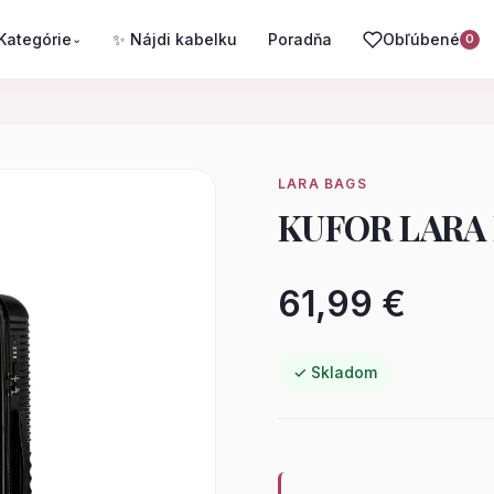
Kategórie
✨ Nájdi kabelku
Poradňa
Obľúbené
⌄
0
LARA BAGS
KUFOR LARA 
61,99 €
✓ Skladom