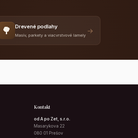
Drevené podlahy
🌳
→
Masív, parkety a viacvrstvové lamely
Kontakt
od A po Zet, s.r.o.
Masarykova 22
080 01 Prešov