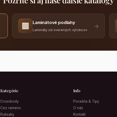
Pozrite si aj naše ďalšie katalógy
Laminátové podlahy
🟫
→
Lamináty od overených výrobcov
Kategórie
Info
Crossbody
Poradňa & Tipy
Cez rameno
O nás
Ruksaky
Kontakt