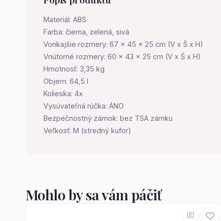
Materiál: ABS
Farba: čierna, zelená, sivá
Vonkajšie rozmery: 67 x 45 x 25 cm (V x Š x H)
Vnútorné rozmery: 60 x 43 x 25 cm (V x Š x H)
Hmotnosť: 3,35 kg
Objem: 64,5 l
Kolieska: 4x
Vysúvateľná rúčka: ÁNO
Bezpečnostný zámok: bez TSA zámku
Veľkosť: M (stredný kufor)
Mohlo by sa vám páčiť