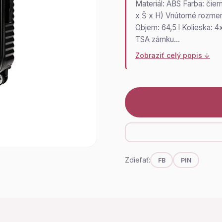
Materiál: ABS Farba: čier
x Š x H) Vnútorné rozmer
Objem: 64,5 l Kolieska:
TSA zámku…
Zobraziť celý popis ↓
Zdieľať:
FB
PIN