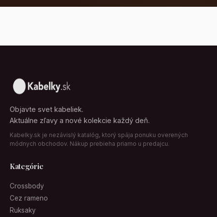
Objavte svet kabeliek.
Aktuálne zľavy a nové kolekcie každý deň.
Kabelky.sk je nezávislý katalóg, ktorý spája ponuku overených
módnych obchodov. Nákup prebieha priamo u predajcu.
Kategórie
Crossbody
Cez rameno
Ruksaky