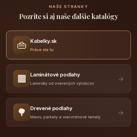
NAŠE STRÁNKY
Pozrite si aj naše ďalšie katalógy
Kabelky.sk
👜
Práve ste tu
Laminátové podlahy
🟫
→
Lamináty od overených výrobcov
Drevené podlahy
🌳
→
Masív, parkety a viacvrstvové lamely