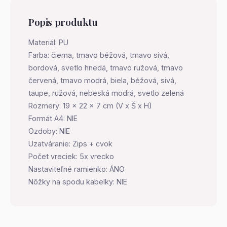
Popis produktu
Materiál: PU
Farba: čierna, tmavo béžová, tmavo sivá,
bordová, svetlo hnedá, tmavo ružová, tmavo
červená, tmavo modrá, biela, béžová, sivá,
taupe, ružová, nebeská modrá, svetlo zelená
Rozmery: 19 x 22 x 7 cm (V x Š x H)
Formát A4: NIE
Ozdoby: NIE
Uzatváranie: Zips + cvok
Počet vreciek: 5x vrecko
Nastaviteľné ramienko: ÁNO
Nôžky na spodu kabelky: NIE