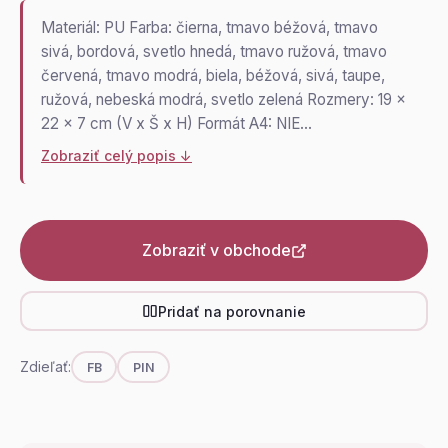
Materiál: PU Farba: čierna, tmavo béžová, tmavo
sivá, bordová, svetlo hnedá, tmavo ružová, tmavo
červená, tmavo modrá, biela, béžová, sivá, taupe,
ružová, nebeská modrá, svetlo zelená Rozmery: 19 x
22 x 7 cm (V x Š x H) Formát A4: NIE…
Zobraziť celý popis ↓
Zobraziť v obchode
Pridať na porovnanie
Zdieľať:
FB
PIN