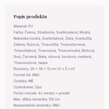
Popis produktu
Materiál: PU
Farba: Čierna, Strieborná, Svetlozelená, Modrá,
Nebeská modrá, Svetlofialová, Zlatá, Svetložltá,
Zelená, Ružová, Tmavožltá, Tmavočervená,
Tmavofialová, Tmavosivá, Tmavomodrá, Béžová,
Sivá, Červená, Biela, olivová, bordová, medená,
Tmavoružová, taupe
Rozmery: 29 x 39 x 13 cm (V x Š x H)
Formát A4: ÁNO
Ozdoby: NIE
Uzatváranie: Zips
Počet vreciek: 4x vrecko + predel
Max. dĺžka ramienka: 120 cm
Nastaviteľné ramienko: ÁNO