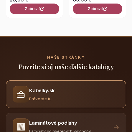
Zobraziť
Zobraziť
NAŠE STRÁNKY
Pozrite si aj naše ďalšie katalógy
Kabelky.sk
👜
Práve ste tu
Laminátové podlahy
🟫
→
Lamináty od overených výrobcov