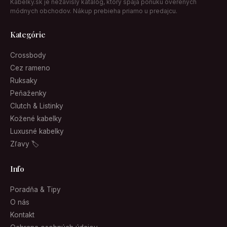
Kabelky.sk je nezávislý katalóg, ktorý spája ponuku overených
módnych obchodov. Nákup prebieha priamo u predajcu.
Kategórie
Crossbody
Cez rameno
Ruksaky
Peňaženky
Clutch & Listinky
Kožené kabelky
Luxusné kabelky
Zľavy 🏷
Info
Poradňa & Tipy
O nás
Kontakt